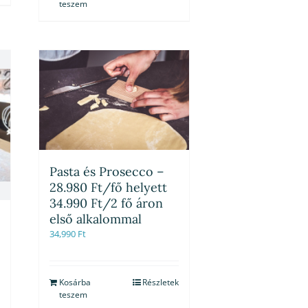
teszem
Pasta és Prosecco –
28.980 Ft/fő helyett
34.990 Ft/2 fő áron
első alkalommal
34,990
Ft
Kosárba
Részletek
teszem