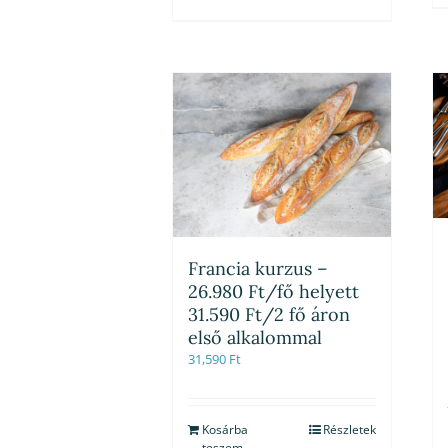
Francia kurzus –
26.980 Ft/fő helyett
31.590 Ft/2 fő áron
első alkalommal
31,590
Ft
Kosárba
Részletek
teszem