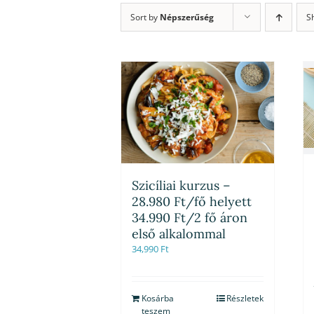
Sort by
Népszerűség
S
Szicíliai kurzus –
28.980 Ft/fő helyett
34.990 Ft/2 fő áron
első alkalommal
34,990
Ft
Kosárba
Részletek
teszem