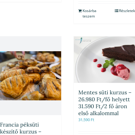
Kosárba
Részletek
teszem
Mentes süti kurzus –
26.980 Ft/fő helyett
31.590 Ft/2 fő áron
első alkalommal
31,590
Ft
Francia péksüti
készítő kurzus –