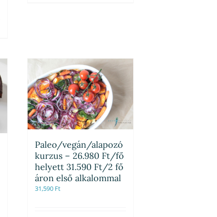
Paleo/vegán/alapozó
kurzus – 26.980 Ft/fő
helyett 31.590 Ft/2 fő
áron első alkalommal
31,590
Ft