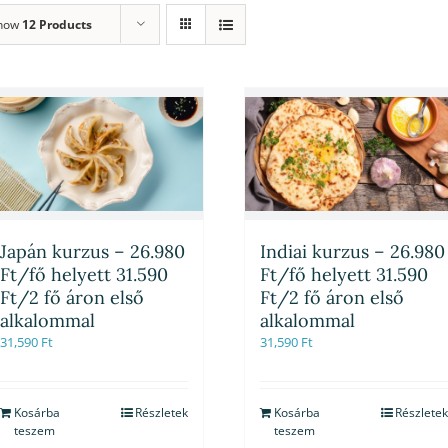
how
12 Products
Japán kurzus – 26.980
Indiai kurzus – 26.980
Ft/fő helyett 31.590
Ft/fő helyett 31.590
Ft/2 fő áron első
Ft/2 fő áron első
alkalommal
alkalommal
31,590
Ft
31,590
Ft
Kosárba
Részletek
Kosárba
Részletek
teszem
teszem