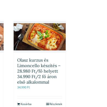
Olasz kurzus és
Limoncello készítés –
28.980 Ft/fő helyett
34.990 Ft/2 fő áron
első alkalommal
34,990
Ft
Kosárba
Részletek