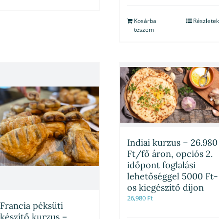
Kosárba
Részletek
teszem
Indiai kurzus – 26.980
Ft/fő áron, opciós 2.
időpont foglalási
lehetőséggel 5000 Ft-
os kiegészítő díjon
26,980
Ft
Francia péksüti
készítő kurzus –