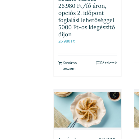
26.980 Ft/fő áron,
opciós 2. időpont
foglalási lehetőséggel
5000 Ft-os kiegészítő
díjon
26,980
Ft
Kosárba
Részletek
teszem