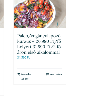
Paleo/vegán/alapozó
kurzus – 26.980 Ft/fő
helyett 31.590 Ft/2 fő
áron első alkalommal
31,590
Ft
Kosárba
Részletek
teszem