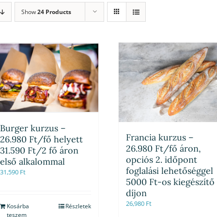
Show
24 Products
Burger kurzus –
Francia kurzus –
26.980 Ft/fő helyett
26.980 Ft/fő áron,
31.590 Ft/2 fő áron
opciós 2. időpont
első alkalommal
foglalási lehetőséggel
31,590
Ft
5000 Ft-os kiegészítő
díjon
26,980
Ft
Kosárba
Részletek
teszem