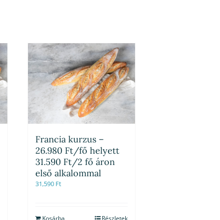
Francia kurzus –
26.980 Ft/fő helyett
31.590 Ft/2 fő áron
első alkalommal
31,590
Ft
Kosárba
Részletek