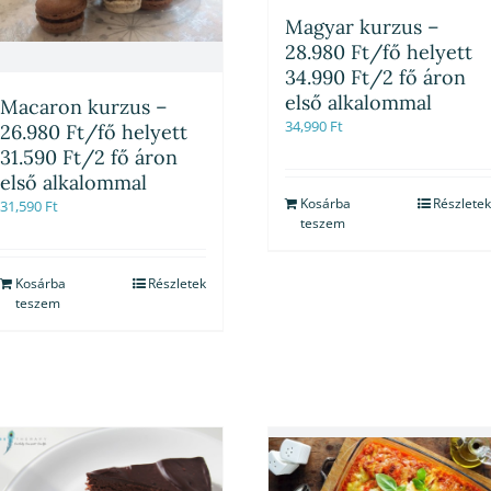
Magyar kurzus –
28.980 Ft/fő helyett
34.990 Ft/2 fő áron
első alkalommal
Macaron kurzus –
34,990
Ft
26.980 Ft/fő helyett
31.590 Ft/2 fő áron
első alkalommal
Kosárba
Részletek
31,590
Ft
teszem
Kosárba
Részletek
teszem