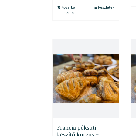
Kosárba
Részletek
teszem
Francia péksüti
készítő kurzus –