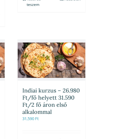
teszem
Indiai kurzus – 26.980
Ft/fő helyett 31.590
Ft/2 fő áron első
alkalommal
31,590
Ft