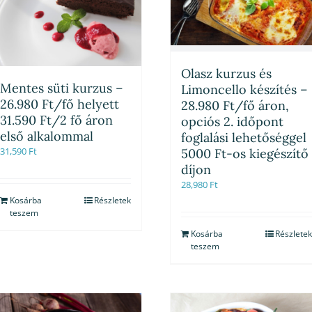
Olasz kurzus és
Mentes süti kurzus –
Limoncello készítés –
26.980 Ft/fő helyett
28.980 Ft/fő áron,
31.590 Ft/2 fő áron
opciós 2. időpont
első alkalommal
foglalási lehetőséggel
31,590
Ft
5000 Ft-os kiegészítő
díjon
28,980
Ft
Kosárba
Részletek
teszem
Kosárba
Részletek
teszem