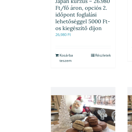
Japán kurzus – 26.980
Ft/fő áron, opciós 2.
időpont foglalási
lehetőséggel 5000 Ft-
os kiegészítő díjon
26,980
Ft
Kosárba
Részletek
teszem