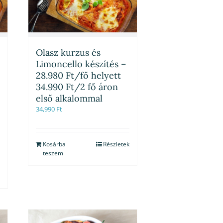
Olasz kurzus és
Limoncello készítés –
28.980 Ft/fő helyett
34.990 Ft/2 fő áron
első alkalommal
34,990
Ft
Kosárba
Részletek
teszem