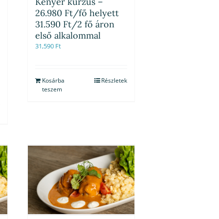
Kenyér kurzus –
26.980 Ft/fő helyett
31.590 Ft/2 fő áron
első alkalommal
31,590
Ft
Kosárba
Részletek
teszem