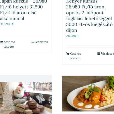
Japán kurzus – 26.980
Kenyér kurzus –
Ft/fő helyett 31.590
26.980 Ft/fő áron,
Ft/2 fő áron első
opciós 2. időpont
alkalommal
foglalási lehetőséggel
5000 Ft-os kiegészítő
31,590
Ft
díjon
26,980
Ft
Kosárba
Részletek
teszem
Kosárba
Részletek
teszem