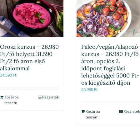
Orosz kurzus – 26.980
Paleo/vegán/alapozó
Ft/fő helyett 31.590
kurzus – 26.980 Ft/fő
Ft/2 fő áron első
áron, opciós 2.
alkalommal
időpont foglalási
lehetőséggel 5000 Ft-
31,590
Ft
os kiegészítő díjon
26,980
Ft
Kosárba
Részletek
teszem
Kosárba
Részletek
teszem