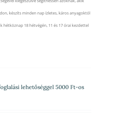
tségével kiegészülve segíthessen azoknak, akik
on, készíts minden nap ízletes, káros anyagoktól
k hétköznap 18 hétvégén, 11 és 17 órai kezdettel
oglalási lehetőséggel 5000 Ft-os