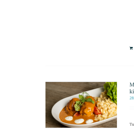
M
k
28
Tu