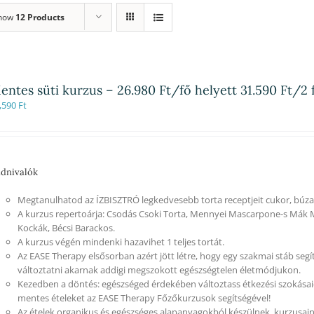
how
12 Products
entes süti kurzus – 26.980 Ft/fő helyett 31.590 Ft/2 
,590
Ft
dnivalók
Megtanulhatod az ÍZBISZTRÓ legkedvesebb torta receptjeit cukor, búzali
A kurzus repertoárja: Csodás Csoki Torta, Mennyei Mascarpone-s Mák 
Kockák, Bécsi Barackos.
A kurzus végén mindenki hazavihet 1 teljes tortát.
Az EASE Therapy elsősorban azért jött létre, hogy egy szakmai stáb segí
változtatni akarnak addigi megszokott egészségtelen életmódjukon.
Kezedben a döntés: egészséged érdekében változtass étkezési szokásaid
mentes ételeket az EASE Therapy Főzőkurzusok segítségével!
Az ételek organikus és egészséges alapanyagokból készülnek, kurzusain