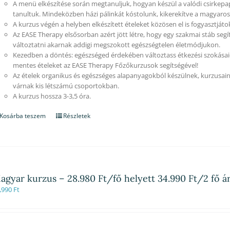
A menü elkészítése során megtanuljuk, hogyan készül a valódi csirkep
tanultuk. Mindeközben házi pálinkát kóstolunk, kikerekítve a magyaros 
A kurzus végén a helyben elkészített ételeket közösen el is fogyasztjáto
Az EASE Therapy elsősorban azért jött létre, hogy egy szakmai stáb segí
változtatni akarnak addigi megszokott egészségtelen életmódjukon.
Kezedben a döntés: egészséged érdekében változtass étkezési szokásaid
mentes ételeket az EASE Therapy Főzőkurzusok segítségével!
Az ételek organikus és egészséges alapanyagokból készülnek, kurzusain
várnak kis létszámú csoportokban.
A kurzus hossza 3-3,5 óra.
Kosárba teszem
Részletek
agyar kurzus – 28.980 Ft/fő helyett 34.990 Ft/2 fő á
,990
Ft