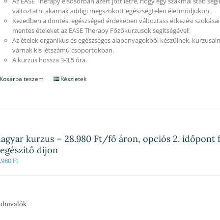
Az EASE Therapy elsősorban azért jött létre, hogy egy szakmai stáb segí
változtatni akarnak addigi megszokott egészségtelen életmódjukon.
Kezedben a döntés: egészséged érdekében változtass étkezési szokásaid
mentes ételeket az EASE Therapy Főzőkurzusok segítségével!
Az ételek organikus és egészséges alapanyagokból készülnek, kurzusain
várnak kis létszámú csoportokban.
A kurzus hossza 3-3,5 óra.
Kosárba teszem
Részletek
agyar kurzus – 28.980 Ft/fő áron, opciós 2. időpont f
iegészítő díjon
,980
Ft
dnivalók