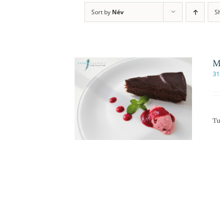
Sort by
Név
S
M
31
Tu