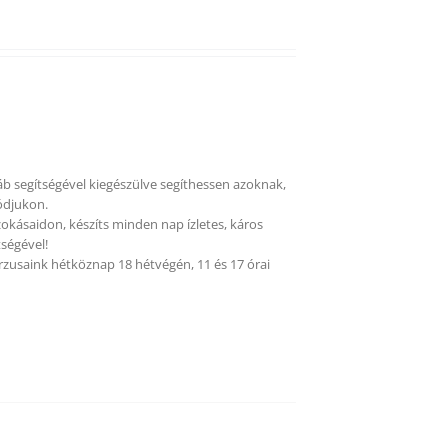
áb segítségével kiegészülve segíthessen azoknak,
ódjukon.
okásaidon, készíts minden nap ízletes, káros
ségével!
rzusaink hétköznap 18 hétvégén, 11 és 17 órai