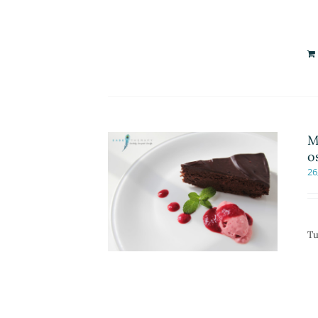
M
o
26
Tu