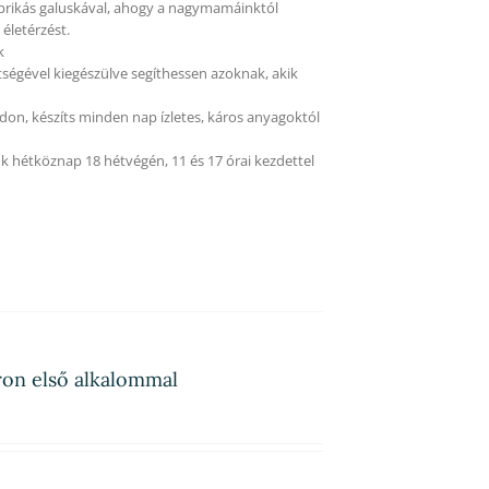
aprikás galuskával, ahogy a nagymamáinktól
életérzést.
k
tségével kiegészülve segíthessen azoknak, akik
on, készíts minden nap ízletes, káros anyagoktól
k hétköznap 18 hétvégén, 11 és 17 órai kezdettel
ron első alkalommal