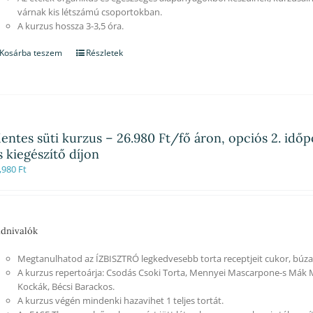
várnak kis létszámú csoportokban.
A kurzus hossza 3-3,5 óra.
Kosárba teszem
Részletek
entes süti kurzus – 26.980 Ft/fő áron, opciós 2. időp
s kiegészítő díjon
,980
Ft
dnivalók
Megtanulhatod az ÍZBISZTRÓ legkedvesebb torta receptjeit cukor, búzali
A kurzus repertoárja: Csodás Csoki Torta, Mennyei Mascarpone-s Mák 
Kockák, Bécsi Barackos.
A kurzus végén mindenki hazavihet 1 teljes tortát.