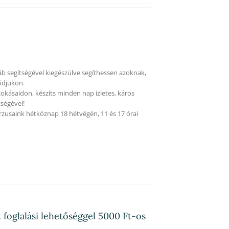
áb segítségével kiegészülve segíthessen azoknak,
ódjukon.
okásaidon, készíts minden nap ízletes, káros
ségével!
rzusaink hétköznap 18 hétvégén, 11 és 17 órai
 foglalási lehetőséggel 5000 Ft-os