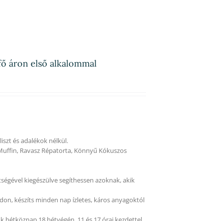
fő áron első alkalommal
szt és adalékok nélkül.
Muffin, Ravasz Répatorta, Könnyű Kókuszos
tségével kiegészülve segíthessen azoknak, akik
on, készíts minden nap ízletes, káros anyagoktól
k hétköznap 18 hétvégén, 11 és 17 órai kezdettel