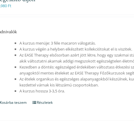
,980
Ft
dnivalók
A kurzus menüje: 3 féle macaron válogatás.
A kurzus végén a helyben elkészített kollekciótokat el is viszitek.
Az EASE Therapy elsősorban azért jött létre, hogy egy szakmai st
akik változtatni akarnak addigi megszokott egészségtelen életm
Kezedben a döntés: egészséged érdekében változtass étkezési sz
anyagoktól mentes ételeket az EASE Therapy Főzőkurzusok segít
Az ételek organikus és egészséges alapanyagokból készülnek, ku
kezdettel várnak kis létszámú csoportokban.
A kurzus hossza 3-3,5 óra.
Kosárba teszem
Részletek