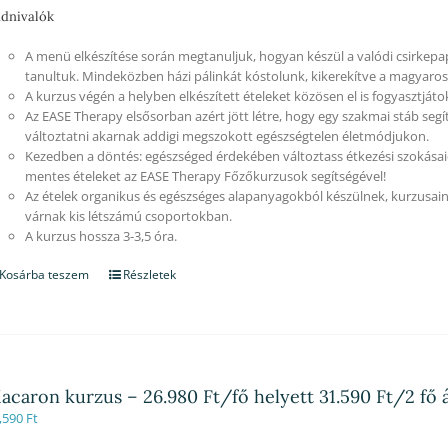
dnivalók
A menü elkészítése során megtanuljuk, hogyan készül a valódi csirkep
tanultuk. Mindeközben házi pálinkát kóstolunk, kikerekítve a magyaros 
A kurzus végén a helyben elkészített ételeket közösen el is fogyasztjáto
Az EASE Therapy elsősorban azért jött létre, hogy egy szakmai stáb segí
változtatni akarnak addigi megszokott egészségtelen életmódjukon.
Kezedben a döntés: egészséged érdekében változtass étkezési szokásaid
mentes ételeket az EASE Therapy Főzőkurzusok segítségével!
Az ételek organikus és egészséges alapanyagokból készülnek, kurzusain
várnak kis létszámú csoportokban.
A kurzus hossza 3-3,5 óra.
Kosárba teszem
Részletek
acaron kurzus – 26.980 Ft/fő helyett 31.590 Ft/2 fő 
,590
Ft