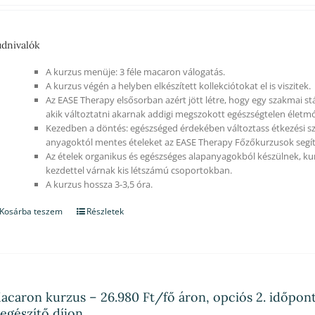
dnivalók
A kurzus menüje: 3 féle macaron válogatás.
A kurzus végén a helyben elkészített kollekciótokat el is viszitek.
Az EASE Therapy elsősorban azért jött létre, hogy egy szakmai st
akik változtatni akarnak addigi megszokott egészségtelen életm
Kezedben a döntés: egészséged érdekében változtass étkezési sz
anyagoktól mentes ételeket az EASE Therapy Főzőkurzusok segít
Az ételek organikus és egészséges alapanyagokból készülnek, ku
kezdettel várnak kis létszámú csoportokban.
A kurzus hossza 3-3,5 óra.
Kosárba teszem
Részletek
acaron kurzus – 26.980 Ft/fő áron, opciós 2. időpont
iegészítő díjon