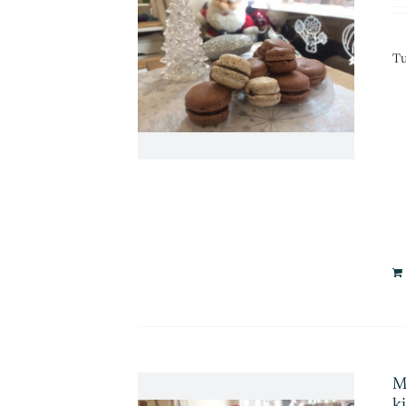
Tu
M
k