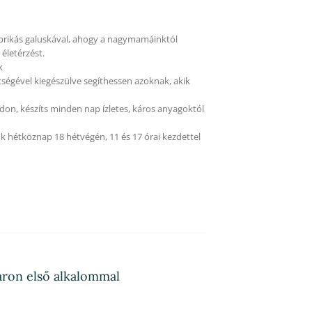
aprikás galuskával, ahogy a nagymamáinktól
életérzést.
k
tségével kiegészülve segíthessen azoknak, akik
on, készíts minden nap ízletes, káros anyagoktól
k hétköznap 18 hétvégén, 11 és 17 órai kezdettel
áron első alkalommal