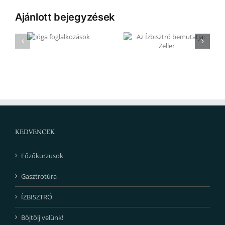
Ajánlott bejegyzések
Az Ízbisztró
a
Az Ízbisztró
bemutatja:
ozások
bemutatja: Zeller
Sárgarépa
KEDVENCEK
Főzőkurzusok
Gasztrotúra
ÍZBISZTRÓ
Böjtölj velünk!