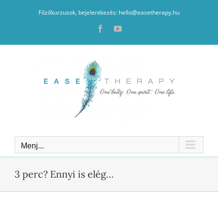
Kihagyás
Főzőkurzusok, bejelentkezés: hello@easetherapy.hu
Facebook
YouTube
Menj...
3 perc? Ennyi is elég…