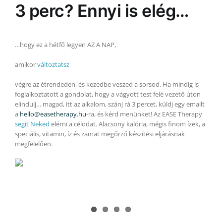
3 perc? Ennyi is elég…
…hogy ez a hétfő legyen AZ A NAP,
amikor
változtatsz
végre az étrendeden, és kezedbe veszed a sorsod. Ha mindig is
foglalkoztatott a gondolat, hogy a vágyott test felé vezető úton
elindulj… magad, itt az alkalom, szánj rá 3 percet, küldj egy emailt
a
hello@easetherapy.hu
-ra, és kérd menünket! Az EASE Therapy
segít Neked
elérni a célodat. Alacsony kalória, mégis finom ízek, a
speciális, vitamin, íz és zamat megőrző készítési eljárásnak
megfelelően.