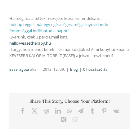
Ha még ma a tettek mezejére lépsz, és rendelsz is,
holnap reggel már egy egészséges, mégis ínycsiklandó
finomsággal indíthatod a napot!
Gyerünk, csak 3 perc! Email katt,
hello@easetherapy.hu
, tárgy: heti menüt kérek – és már küldjük is! A mi konyhánkban a
KEVESEBB KALÓRIA, TÖBB ÍZ (EASE!) a jelszó…tesztelnéd?
ease_agota
által
|
2013. 12. 09.
|
Blog
|
0 hozzászólás
Share This Story, Choose Your Platform!
Facebook
X
Reddit
LinkedIn
WhatsApp
Telegram
Tumblr
Pinterest
Vk
Xing
Email: