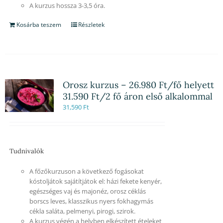
A kurzus hossza 3-3,5 óra.
Kosárba teszem
Részletek
Orosz kurzus – 26.980 Ft/fő helyett
31.590 Ft/2 fő áron első alkalommal
31,590
Ft
Tudnivalók
A főzőkurzuson a következő fogásokat
kóstoljátok sajátítjátok el: házi fekete kenyér,
egészséges vaj és majonéz, orosz céklás
borscs leves, klasszikus nyers fokhagymás
cékla saláta, pelmenyi, pirogi, szirok.
A kurzus végén a helyben elkészített ételeket