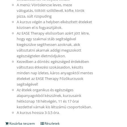
A menü: Vöröslencse leves, meze
válogatás, töltött szőlőlevél, köfte, török
pizza, sült rizspuding
A kurzus végén a helyben elkészített ételeket
közösen el is fogyasztjátok.
Az EASE Therapy elsősorban azért jött létre,
hogy egy szakmai stáb segítségével
kiegészülve segíthessen azoknak, akik
változtatni akarnak addigi megszokott
egészségtelen életmódjukon.
Kezedben a döntés: egészséged érdekében
változtass étkezési szokásaidon, készíts
minden nap ízletes, káros anyagoktól mentes
ételeket az EASE Therapy Főzőkurzusok
segítségével!
Az ételek organikus és egészséges
alapanyagokból készülnek, kurzusaink
hétköznap 18 hétvégén, 11 és 17 órai
kezdettel várnak kis létszámú csoportokban.
A kurzus hossza 3-3,5 óra.
Kosárba teszem
Részletek