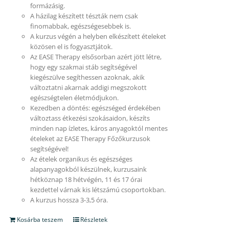
formázásig.
A házilag készített tészták nem csak
finomabbak, egészségesebbek is.
A kurzus végén a helyben elkészített ételeket
közösen el is fogyasztjátok.
Az EASE Therapy elsősorban azért jött létre,
hogy egy szakmai stáb segítségével
kiegészülve segíthessen azoknak, akik
változtatni akarnak addigi megszokott
egészségtelen életmódjukon.
Kezedben a döntés: egészséged érdekében
változtass étkezési szokásaidon, készíts
minden nap ízletes, káros anyagoktól mentes
ételeket az EASE Therapy Főzőkurzusok
segítségével!
Az ételek organikus és egészséges
alapanyagokból készülnek, kurzusaink
hétköznap 18 hétvégén, 11 és 17 órai
kezdettel várnak kis létszámú csoportokban.
A kurzus hossza 3-3,5 óra.
Kosárba teszem
Részletek