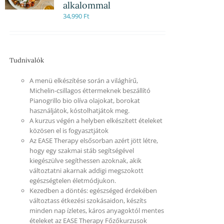
alkalommal
34,990
Ft
Tudnivalók
A menü elkészítése során a világhírű,
Michelin-csillagos éttermeknek beszállító
Pianogrillo bio olíva olajokat, borokat
használjátok, kóstolhatjátok meg.
A kurzus végén a helyben elkészített ételeket
közösen el is fogyasztjátok
Az EASE Therapy elsősorban azért jött létre,
hogy egy szakmai stáb segítségével
kiegészülve segíthessen azoknak, akik
változtatni akarnak addigi megszokott
egészségtelen életmódjukon.
Kezedben a döntés: egészséged érdekében
változtass étkezési szokásaidon, készíts
minden nap ízletes, káros anyagoktól mentes
ételeket az EASE Therapy Főzőkurzusok