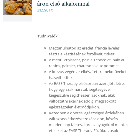
áron első alkalommal
31,590
Ft
Tudnivalók
Megtanulhatod az eredeti francia leveles
tészta elkészítésének fortélyait, titkait.
A menü: croissant, pain au chocolat, pain au
raisins, palmier, chaussons aux pommes.
A kurzus végén az elkészített remekműveket
hazavihetitek.
Az EASE Therapy elsősorban azért jött létre,
hogy egy szakmai stáb segítségével
kiegészülve segíthessen azoknak, akik
változtatni akarnak addigi megszokott
egészségtelen életmódjukon.
Kezedben a döntés: egészséged érdekében
változtass étkezési szokásaidon, készíts
minden nap ízletes, káros anyagoktól mentes
ételeket az EASE Therapy Főzőkurzusok