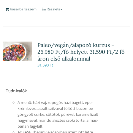
Kosárba teszem
Részletek
Paleo/vegán/alapozó kurzus –
26.980 Ft/fő helyett 31.590 Ft/2 fő
áron első alkalommal
31,590
Ft
Tudnivalók
A menü: házi vaj, ropogós házi bagett, eper
krémleves, aszalt szilvával töltött bacon-be
göngyölt csirke, sütőtök pürével, karamellizált
hagymával, mandulalisztes csoki torta, almás-
banán fagylalt.
Az EASE Therapy elsősorban azért jött létre,