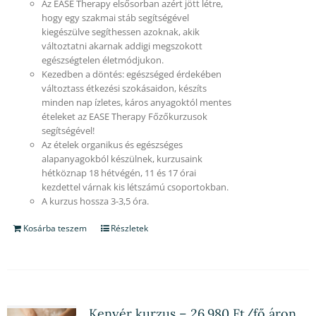
Az EASE Therapy elsősorban azért jött létre,
hogy egy szakmai stáb segítségével
kiegészülve segíthessen azoknak, akik
változtatni akarnak addigi megszokott
egészségtelen életmódjukon.
Kezedben a döntés: egészséged érdekében
változtass étkezési szokásaidon, készíts
minden nap ízletes, káros anyagoktól mentes
ételeket az EASE Therapy Főzőkurzusok
segítségével!
Az ételek organikus és egészséges
alapanyagokból készülnek, kurzusaink
hétköznap 18 hétvégén, 11 és 17 órai
kezdettel várnak kis létszámú csoportokban.
A kurzus hossza 3-3,5 óra.
Kosárba teszem
Részletek
Kenyér kurzus – 26.980 Ft/fő áron,