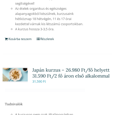
segítségével!
Az ételek organikus és egészséges
alapanyagokból készülnek, kurzusaink
hétköznap 18 hétvégén, 11 és 17 órai
kezdettel várnak kis létszámú csoportokban.
A kurzus hossza 3-3,5 óra.
Kosárba teszem
Részletek
Japán kurzus – 26.980 Ft/fő helyett
31.590 Ft/2 fő áron első alkalommal
31,590
Ft
Tudnivalók
A kurzuson nem csak általánosságban