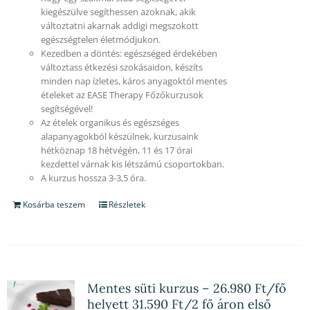
kiegészülve segíthessen azoknak, akik
változtatni akarnak addigi megszokott
egészségtelen életmódjukon.
Kezedben a döntés: egészséged érdekében
változtass étkezési szokásaidon, készíts
minden nap ízletes, káros anyagoktól mentes
ételeket az EASE Therapy Főzőkurzusok
segítségével!
Az ételek organikus és egészséges
alapanyagokból készülnek, kurzusaink
hétköznap 18 hétvégén, 11 és 17 órai
kezdettel várnak kis létszámú csoportokban.
A kurzus hossza 3-3,5 óra.
Kosárba teszem
Részletek
Mentes süti kurzus – 26.980 Ft/fő
helyett 31.590 Ft/2 fő áron első