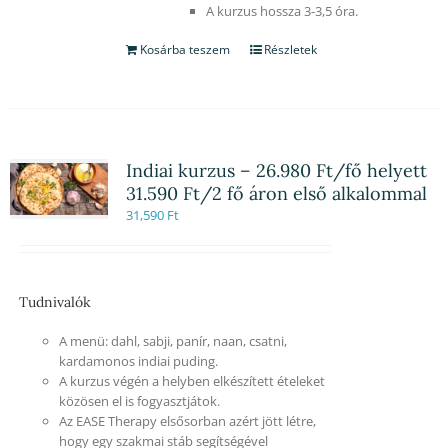
A kurzus hossza 3-3,5 óra.
Kosárba teszem
Részletek
Indiai kurzus – 26.980 Ft/fő helyett
31.590 Ft/2 fő áron első alkalommal
31,590
Ft
Tudnivalók
A menü: dahl, sabji, panír, naan, csatni,
kardamonos indiai puding.
A kurzus végén a helyben elkészített ételeket
közösen el is fogyasztjátok.
Az EASE Therapy elsősorban azért jött létre,
hogy egy szakmai stáb segítségével