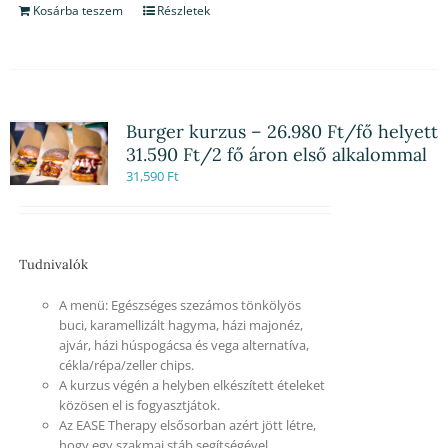
Kosárba teszem
Részletek
Burger kurzus – 26.980 Ft/fő helyett
31.590 Ft/2 fő áron első alkalommal
31,590
Ft
Tudnivalók
A menü: Egészséges szezámos tönkölyös
buci, karamellizált hagyma, házi majonéz,
ajvár, házi húspogácsa és vega alternatíva,
cékla/répa/zeller chips.
A kurzus végén a helyben elkészített ételeket
közösen el is fogyasztjátok.
Az EASE Therapy elsősorban azért jött létre,
hogy egy szakmai stáb segítségével