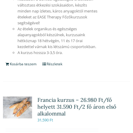
változtass étkezési szokásaidon, készíts
minden nap ízletes, káros anyagoktól mentes
ételeket az EASE Therapy Főzőkurzusok
segítségével!
Az ételek organikus és egészséges
alapanyagokból készülnek, kurzusaink
hétköznap 18 hétvégén, 11 és 17 órai
kezdettel várnak kis létszámú csoportokban.
A kurzus hossza 3-3,5 óra.
Kosárba teszem
Részletek
Francia kurzus – 26.980 Ft/fő
helyett 31.590 Ft/2 fő áron első
alkalommal
31,590
Ft