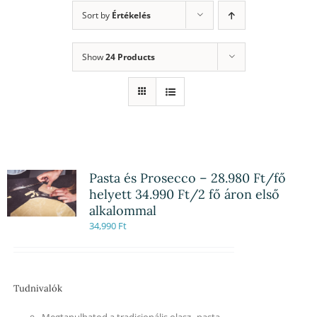
Sort by
Értékelés
Show
24 Products
Pasta és Prosecco – 28.980 Ft/fő
helyett 34.990 Ft/2 fő áron első
alkalommal
34,990
Ft
Tudnivalók
Megtanulhatod a tradicionális olasz „pasta