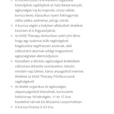
kóstoljátok sajátítjátok el: házi fekete kenyér,
egészséges vaj és majonéz, orosz céklás
borscs leves, klasszikus nyers fokhagymás
cékla saláta, pelmenyi, pirogi, szirok.
A kurzus végén a helyben elkészített ételeket
közösen el is fogyasztjátok.
Az EASE Therapy elsősorban azért jött létre,
hogy egy szakmai stáb segítségével
kiegészülve segíthessen azoknak, akik
változtatni akarnak addigi megszokott
egészségtelen életmódjukon.
Kezedben a döntés: egészséged érdekében
változtass étkezési szokásaidon, készíts
minden nap ízletes, káros anyagoktól mentes
ételeket az EASE Therapy Főzőkurzusok
segítségével!
Az ételek organikus és egészséges
alapanyagokból készülnek, kurzusaink
hétköznap 18 hétvégén, 11 és 17 órai
kezdettel várnak kis létszámú csoportokban.
A kurzus hossza 3-3,5 óra.