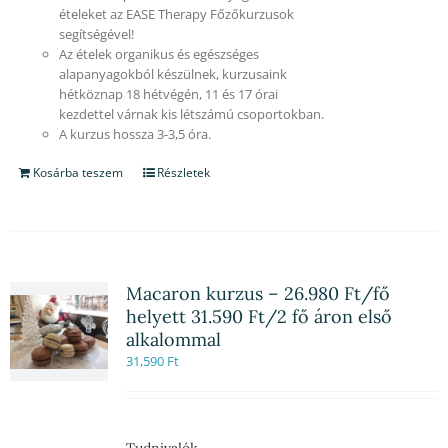
ételeket az EASE Therapy Főzőkurzusok
segítségével!
Az ételek organikus és egészséges
alapanyagokból készülnek, kurzusaink
hétköznap 18 hétvégén, 11 és 17 órai
kezdettel várnak kis létszámú csoportokban.
A kurzus hossza 3-3,5 óra.
Kosárba teszem
Részletek
Macaron kurzus – 26.980 Ft/fő
helyett 31.590 Ft/2 fő áron első
alkalommal
31,590
Ft
Tudnivalók