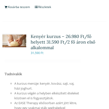
Kosárba teszem
Részletek
Kenyér kurzus – 26.980 Ft/fő
helyett 31.590 Ft/2 fő áron első
alkalommal
31,590
Ft
Tudnivalók
A kurzus menüje: kenyér, kovász, sajt, vaj,
házi joghurt.
A kurzus végén a helyben elkészített ételeket
közösen el is fogyasztjátok.
Az EASE Therapy elsősorban azért jött létre,
hogy egy szakmai stáb segítségével