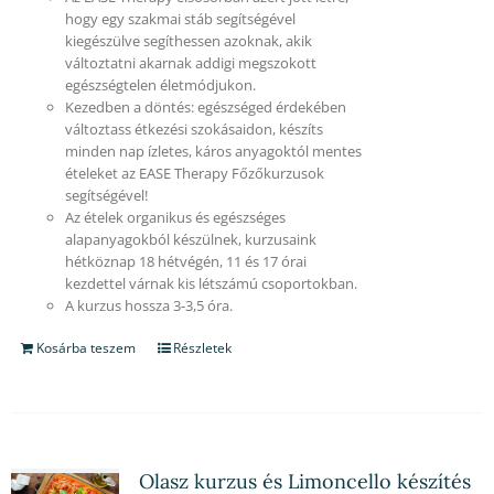
hogy egy szakmai stáb segítségével
kiegészülve segíthessen azoknak, akik
változtatni akarnak addigi megszokott
egészségtelen életmódjukon.
Kezedben a döntés: egészséged érdekében
változtass étkezési szokásaidon, készíts
minden nap ízletes, káros anyagoktól mentes
ételeket az EASE Therapy Főzőkurzusok
segítségével!
Az ételek organikus és egészséges
alapanyagokból készülnek, kurzusaink
hétköznap 18 hétvégén, 11 és 17 órai
kezdettel várnak kis létszámú csoportokban.
A kurzus hossza 3-3,5 óra.
Kosárba teszem
Részletek
Olasz kurzus és Limoncello készítés