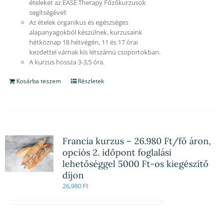
ételeket az EASE Therapy Főzőkurzusok
segítségével!
Az ételek organikus és egészséges
alapanyagokból készülnek, kurzusaink
hétköznap 18 hétvégén, 11 és 17 órai
kezdettel várnak kis létszámú csoportokban.
A kurzus hossza 3-3,5 óra.
Kosárba teszem
Részletek
Francia kurzus – 26.980 Ft/fő áron,
opciós 2. időpont foglalási
lehetőséggel 5000 Ft-os kiegészítő
díjon
26,980
Ft