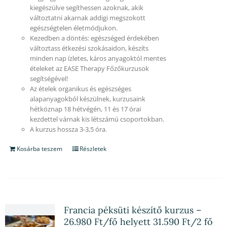
kiegészülve segíthessen azoknak, akik
változtatni akarnak addigi megszokott
egészségtelen életmódjukon.
Kezedben a döntés: egészséged érdekében
változtass étkezési szokásaidon, készíts
minden nap ízletes, káros anyagoktól mentes
ételeket az EASE Therapy Főzőkurzusok
segítségével!
Az ételek organikus és egészséges
alapanyagokból készülnek, kurzusaink
hétköznap 18 hétvégén, 11 és 17 órai
kezdettel várnak kis létszámú csoportokban.
A kurzus hossza 3-3,5 óra.
Kosárba teszem
Részletek
Francia péksüti készítő kurzus –
26.980 Ft/fő helyett 31.590 Ft/2 fő