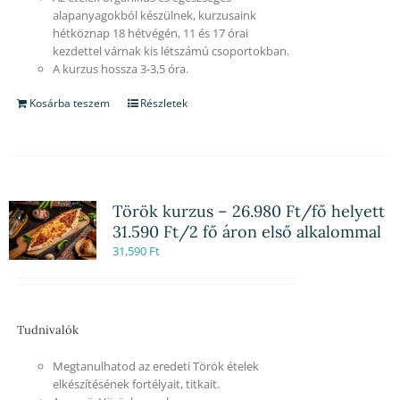
alapanyagokból készülnek, kurzusaink
hétköznap 18 hétvégén, 11 és 17 órai
kezdettel várnak kis létszámú csoportokban.
A kurzus hossza 3-3,5 óra.
Kosárba teszem
Részletek
Török kurzus – 26.980 Ft/fő helyett
31.590 Ft/2 fő áron első alkalommal
31,590
Ft
Tudnivalók
Megtanulhatod az eredeti Török ételek
elkészítésének fortélyait, titkait.