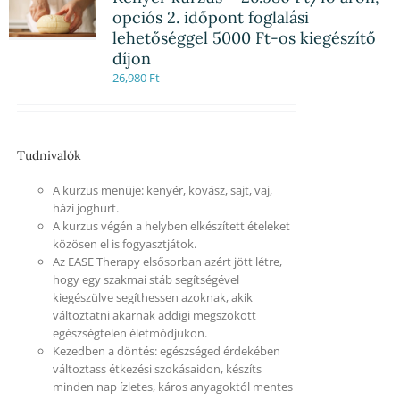
opciós 2. időpont foglalási
lehetőséggel 5000 Ft-os kiegészítő
díjon
26,980
Ft
Tudnivalók
A kurzus menüje: kenyér, kovász, sajt, vaj,
házi joghurt.
A kurzus végén a helyben elkészített ételeket
közösen el is fogyasztjátok.
Az EASE Therapy elsősorban azért jött létre,
hogy egy szakmai stáb segítségével
kiegészülve segíthessen azoknak, akik
változtatni akarnak addigi megszokott
egészségtelen életmódjukon.
Kezedben a döntés: egészséged érdekében
változtass étkezési szokásaidon, készíts
minden nap ízletes, káros anyagoktól mentes