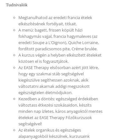
Tudnivalók
Megtanulhatod az eredeti francia ételek
elkészítésének fortélyait, titkait.
A menü: bagett, frissen köpült házi
fokhagymás vajjal, francia hagymaleves (az
eredeti Soupe a L’Oignon), Quiche Lorraine,
fordított paradicsomos pite, Créme brulée.
A kurzus végén a helyben elkészített ételeket
közösen el is fogyasztjátok.
Az EASE Therapy elsősorban azért jött létre,
hogy egy szakmai stáb segítségével
kiegészülve segíthessen azoknak, akik
változtatni akarnak addigi megszokott
egészségtelen életmódjukon.
Kezedben a döntés: egészséged érdekében
változtass étkezési szokásaidon, készíts
minden nap ízletes, káros anyagoktól mentes
ételeket az EASE Therapy Főzőkurzusok
segítségével!
Az ételek organikus és egészséges
alapanyagokból készülnek, kurzusaink