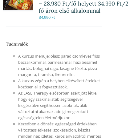
– 28.980 Ft/fő helyett 34.990 Ft/2
fő áron első alkalommal
34,990
Ft
Tudnivalók
A kurzus menüje: olasz paradicsomleves friss
bazsalikommal, parmezánnal, házi besamel
mártás, bolognai ragu, lasagne tészta, pizza
margarita, tiramisu, limoncello.
A kurzus végén a helyben elkészített ételeket
közösen el is fogyasztjátok.
Az EASE Therapy elsősorban azért jött létre,
hogy egy szakmai stáb segítségével
kiegészülve segíthessen azoknak, akik
változtatni akarnak addigi megszokott
egészségtelen életmódjukon.
Kezedben a döntés: egészséged érdekében
változtass étkezési szokásaidon, készíts
minden nap ízletes, káros anyagoktól mentes