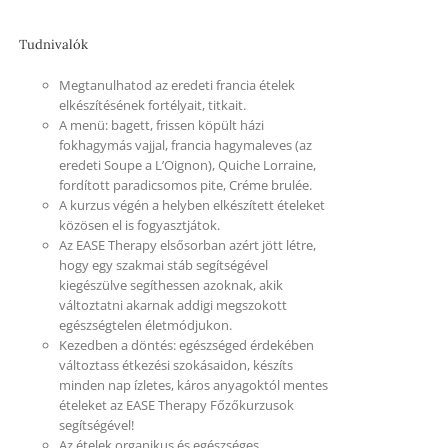
Tudnivalók
Megtanulhatod az eredeti francia ételek
elkészítésének fortélyait, titkait.
A menü: bagett, frissen köpült házi
fokhagymás vajjal, francia hagymaleves (az
eredeti Soupe a L’Oignon), Quiche Lorraine,
fordított paradicsomos pite, Créme brulée.
A kurzus végén a helyben elkészített ételeket
közösen el is fogyasztjátok.
Az EASE Therapy elsősorban azért jött létre,
hogy egy szakmai stáb segítségével
kiegészülve segíthessen azoknak, akik
változtatni akarnak addigi megszokott
egészségtelen életmódjukon.
Kezedben a döntés: egészséged érdekében
változtass étkezési szokásaidon, készíts
minden nap ízletes, káros anyagoktól mentes
ételeket az EASE Therapy Főzőkurzusok
segítségével!
Az ételek organikus és egészséges