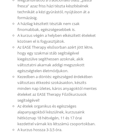
fresca” azaz friss házi tészta készítésének
technikáit a kézi gyúrástól, nyújtáson át a
formázásig.
A házilag készített tészták nem csak
finomabbak, egészségesebbek is.
A kurzus végén a helyben elkészített ételeket
közösen el is fogyasztjátok.
Az EASE Therapy elsősorban azért jött létre,
hogy egy szakmai stáb segítségével
kiegészülve segíthessen azoknak, akik
változtatni akarnak addigi megszokott
egészségtelen életmódjukon.
Kezedben a döntés: egészséged érdekében
változtass étkezési szokásaidon, készíts
minden nap ízletes, káros anyagoktól mentes
ételeket az EASE Therapy Főzőkurzusok
segítségével!
Az ételek organikus és egészséges
alapanyagokból készülnek, kurzusaink
hétköznap 18 hétvégén, 11 és 17 órai
kezdettel várnak kis létszámú csoportokban.
A kurzus hossza 3-3,5 óra.