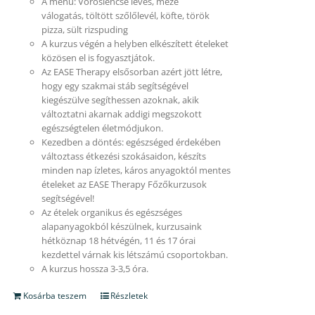
A menü: Vöröslencse leves, meze
válogatás, töltött szőlőlevél, köfte, török
pizza, sült rizspuding
A kurzus végén a helyben elkészített ételeket
közösen el is fogyasztjátok.
Az EASE Therapy elsősorban azért jött létre,
hogy egy szakmai stáb segítségével
kiegészülve segíthessen azoknak, akik
változtatni akarnak addigi megszokott
egészségtelen életmódjukon.
Kezedben a döntés: egészséged érdekében
változtass étkezési szokásaidon, készíts
minden nap ízletes, káros anyagoktól mentes
ételeket az EASE Therapy Főzőkurzusok
segítségével!
Az ételek organikus és egészséges
alapanyagokból készülnek, kurzusaink
hétköznap 18 hétvégén, 11 és 17 órai
kezdettel várnak kis létszámú csoportokban.
A kurzus hossza 3-3,5 óra.
Kosárba teszem
Részletek