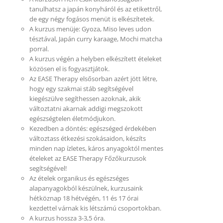
tanulhatsz a japán konyháról és az etikettről,
de egy négy fogásos menüt is elkészítetek.
A kurzus menüje: Gyoza, Miso leves udon
tésztával, Japán curry karaage, Mochi matcha
porral.
A kurzus végén a helyben elkészített ételeket
közösen el is fogyasztjátok.
Az EASE Therapy elsősorban azért jött létre,
hogy egy szakmai stáb segítségével
kiegészülve segíthessen azoknak, akik
változtatni akarnak addigi megszokott
egészségtelen életmódjukon.
Kezedben a döntés: egészséged érdekében
változtass étkezési szokásaidon, készíts
minden nap ízletes, káros anyagoktól mentes
ételeket az EASE Therapy Főzőkurzusok
segítségével!
Az ételek organikus és egészséges
alapanyagokból készülnek, kurzusaink
hétköznap 18 hétvégén, 11 és 17 órai
kezdettel várnak kis létszámú csoportokban.
A kurzus hossza 3-3,5 óra.