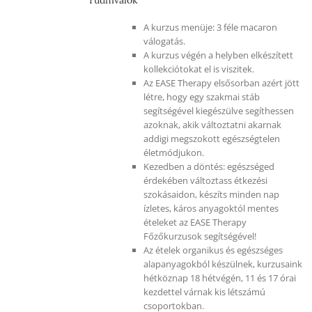
A kurzus menüje: 3 féle macaron
válogatás.
A kurzus végén a helyben elkészített
kollekciótokat el is viszitek.
Az EASE Therapy elsősorban azért jött
létre, hogy egy szakmai stáb
segítségével kiegészülve segíthessen
azoknak, akik változtatni akarnak
addigi megszokott egészségtelen
életmódjukon.
Kezedben a döntés: egészséged
érdekében változtass étkezési
szokásaidon, készíts minden nap
ízletes, káros anyagoktól mentes
ételeket az EASE Therapy
Főzőkurzusok segítségével!
Az ételek organikus és egészséges
alapanyagokból készülnek, kurzusaink
hétköznap 18 hétvégén, 11 és 17 órai
kezdettel várnak kis létszámú
csoportokban.