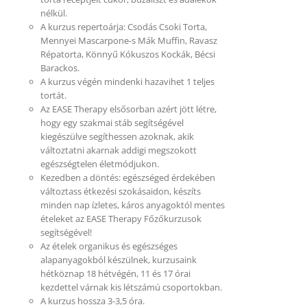
nélkül.
A kurzus repertoárja: Csodás Csoki Torta,
Mennyei Mascarpone-s Mák Muffin, Ravasz
Répatorta, Könnyű Kókuszos Kockák, Bécsi
Barackos.
A kurzus végén mindenki hazavihet 1 teljes
tortát.
Az EASE Therapy elsősorban azért jött létre,
hogy egy szakmai stáb segítségével
kiegészülve segíthessen azoknak, akik
változtatni akarnak addigi megszokott
egészségtelen életmódjukon.
Kezedben a döntés: egészséged érdekében
változtass étkezési szokásaidon, készíts
minden nap ízletes, káros anyagoktól mentes
ételeket az EASE Therapy Főzőkurzusok
segítségével!
Az ételek organikus és egészséges
alapanyagokból készülnek, kurzusaink
hétköznap 18 hétvégén, 11 és 17 órai
kezdettel várnak kis létszámú csoportokban.
A kurzus hossza 3-3,5 óra.