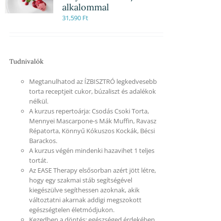
alkalommal
31,590
Ft
Tudnivalók
Megtanulhatod az ÍZBISZTRÓ legkedvesebb
torta receptjeit cukor, búzaliszt és adalékok
nélkül.
A kurzus repertoárja: Csodás Csoki Torta,
Mennyei Mascarpone-s Mák Muffin, Ravasz
Répatorta, Könnyű Kókuszos Kockák, Bécsi
Barackos.
A kurzus végén mindenki hazavihet 1 teljes
tortát.
Az EASE Therapy elsősorban azért jött létre,
hogy egy szakmai stáb segítségével
kiegészülve segíthessen azoknak, akik
változtatni akarnak addigi megszokott
egészségtelen életmódjukon.
Kezedben a döntés: egészséged érdekében