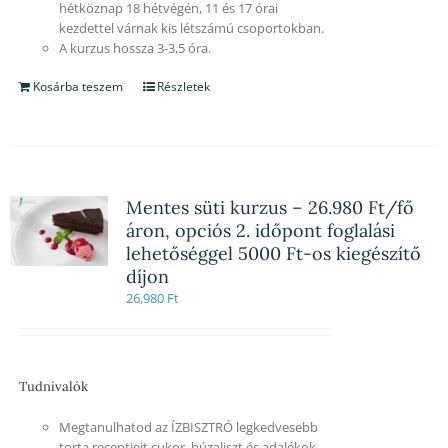
hétköznap 18 hétvégén, 11 és 17 órai
kezdettel várnak kis létszámú csoportokban.
A kurzus hossza 3-3,5 óra.
Kosárba teszem
Részletek
Mentes süti kurzus – 26.980 Ft/fő
áron, opciós 2. időpont foglalási
lehetőséggel 5000 Ft-os kiegészítő
díjon
26,980
Ft
Tudnivalók
Megtanulhatod az ÍZBISZTRÓ legkedvesebb
torta receptjeit cukor, búzaliszt és adalékok