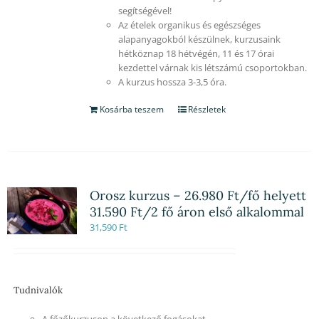
segítségével!
Az ételek organikus és egészséges
alapanyagokból készülnek, kurzusaink
hétköznap 18 hétvégén, 11 és 17 órai
kezdettel várnak kis létszámú csoportokban.
A kurzus hossza 3-3,5 óra.
Kosárba teszem
Részletek
Orosz kurzus – 26.980 Ft/fő helyett
31.590 Ft/2 fő áron első alkalommal
31,590
Ft
Tudnivalók
A főzőkurzuson a következő fogásokat