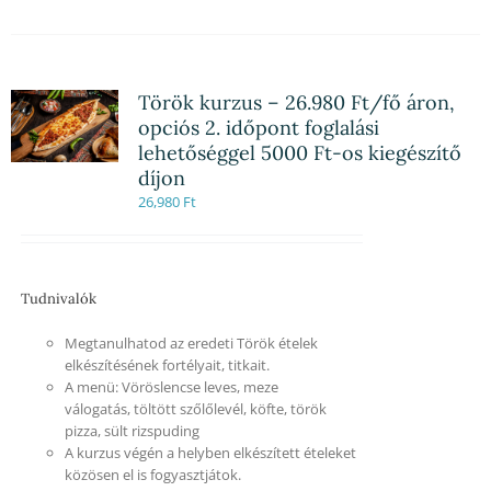
Török kurzus – 26.980 Ft/fő áron,
opciós 2. időpont foglalási
lehetőséggel 5000 Ft-os kiegészítő
díjon
26,980
Ft
Tudnivalók
Megtanulhatod az eredeti Török ételek
elkészítésének fortélyait, titkait.
A menü: Vöröslencse leves, meze
válogatás, töltött szőlőlevél, köfte, török
pizza, sült rizspuding
A kurzus végén a helyben elkészített ételeket
közösen el is fogyasztjátok.