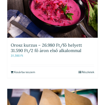
Orosz kurzus – 26.980 Ft/fő helyett
31.590 Ft/2 fő áron első alkalommal
31,590
Ft
Kosárba teszem
Részletek