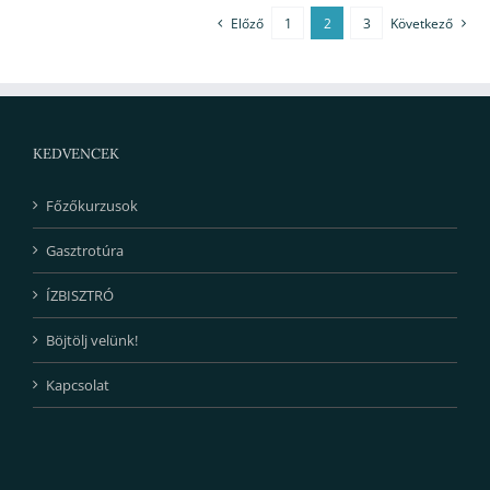
Előző
1
2
3
Következő
KEDVENCEK
Főzőkurzusok
Gasztrotúra
ÍZBISZTRÓ
Böjtölj velünk!
Kapcsolat