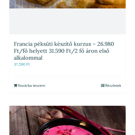
Francia péksüti készítő kurzus – 26.980
Ft/fő helyett 31.590 Ft/2 fő áron első
alkalommal
31,590
Ft
Kosárba teszem
Részletek