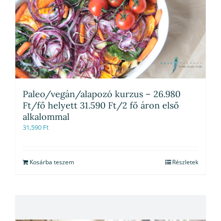
Paleo/vegán/alapozó kurzus – 26.980
Ft/fő helyett 31.590 Ft/2 fő áron első
alkalommal
31,590
Ft
Kosárba teszem
Részletek