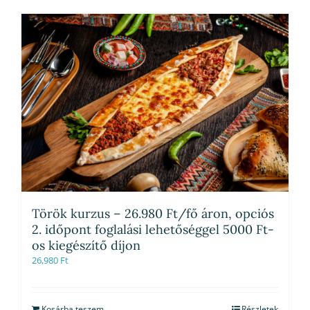
Török kurzus – 26.980 Ft/fő áron, opciós
2. időpont foglalási lehetőséggel 5000 Ft-
os kiegészítő díjon
26,980
Ft
Kosárba teszem
Részletek