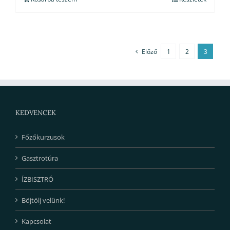
Előző
1
2
3
KEDVENCEK
Főzőkurzusok
Gasztrotúra
ÍZBISZTRÓ
Böjtölj velünk!
Kapcsolat