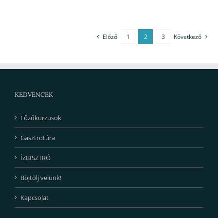
Előző
1
2
3
Következő
KEDVENCEK
Főzőkurzusok
Gasztrotúra
ÍZBISZTRÓ
Böjtölj velünk!
Kapcsolat