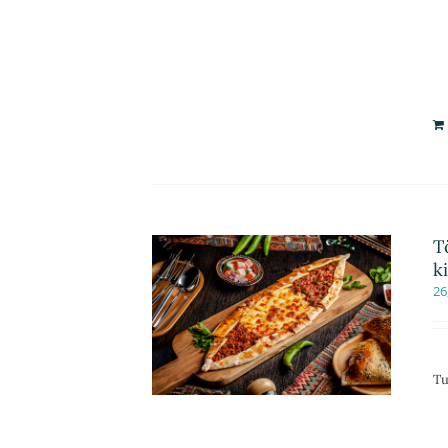
T
k
26
Tu