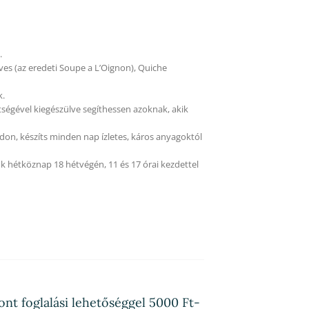
.
ves (az eredeti Soupe a L’Oignon), Quiche
k.
tségével kiegészülve segíthessen azoknak, akik
on, készíts minden nap ízletes, káros anyagoktól
k hétköznap 18 hétvégén, 11 és 17 órai kezdettel
ont foglalási lehetőséggel 5000 Ft-