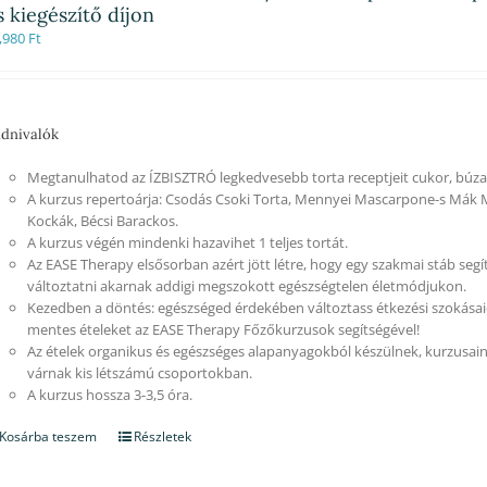
s kiegészítő díjon
,980
Ft
dnivalók
Megtanulhatod az ÍZBISZTRÓ legkedvesebb torta receptjeit cukor, búzali
A kurzus repertoárja: Csodás Csoki Torta, Mennyei Mascarpone-s Mák 
Kockák, Bécsi Barackos.
A kurzus végén mindenki hazavihet 1 teljes tortát.
Az EASE Therapy elsősorban azért jött létre, hogy egy szakmai stáb segí
változtatni akarnak addigi megszokott egészségtelen életmódjukon.
Kezedben a döntés: egészséged érdekében változtass étkezési szokásaid
mentes ételeket az EASE Therapy Főzőkurzusok segítségével!
Az ételek organikus és egészséges alapanyagokból készülnek, kurzusain
várnak kis létszámú csoportokban.
A kurzus hossza 3-3,5 óra.
Kosárba teszem
Részletek