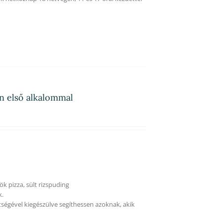
on első alkalommal
ök pizza, sült rizspuding
k.
tségével kiegészülve segíthessen azoknak, akik