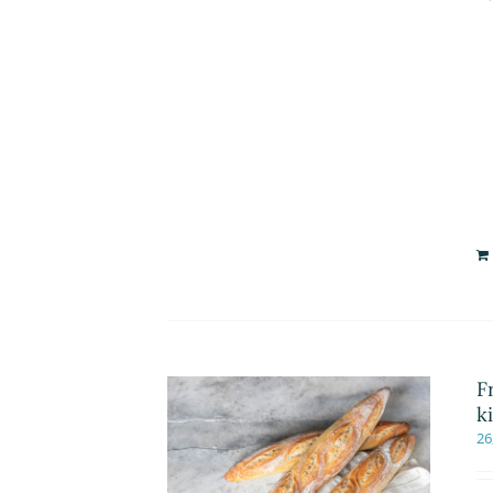
F
k
26