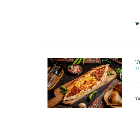
T
31
Tu