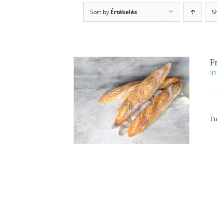
Sort by
Értékelés
S
F
31
Tu