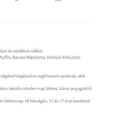
szt és adalékok nélkül.
Muffin, Ravasz Répatorta, Könnyű Kókuszos
tségével kiegészülve segíthessen azoknak, akik
on, készíts minden nap ízletes, káros anyagoktól
k hétköznap 18 hétvégén, 11 és 17 órai kezdettel