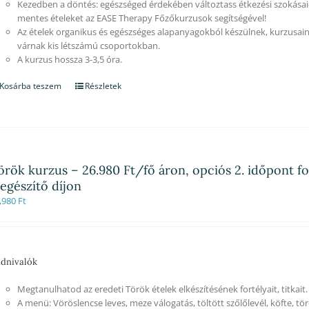
Kezedben a döntés: egészséged érdekében változtass étkezési szokásaid
mentes ételeket az EASE Therapy Főzőkurzusok segítségével!
Az ételek organikus és egészséges alapanyagokból készülnek, kurzusain
várnak kis létszámú csoportokban.
A kurzus hossza 3-3,5 óra.
Kosárba teszem
Részletek
örök kurzus – 26.980 Ft/fő áron, opciós 2. időpont fo
iegészítő díjon
,980
Ft
dnivalók
Megtanulhatod az eredeti Török ételek elkészítésének fortélyait, titkait.
A menü: Vöröslencse leves, meze válogatás, töltött szőlőlevél, köfte, tör