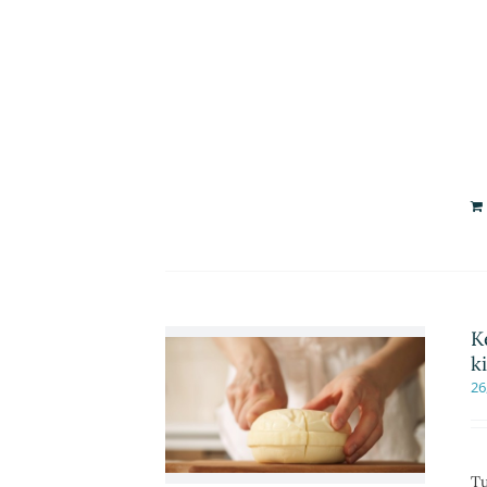
K
k
26
Tu