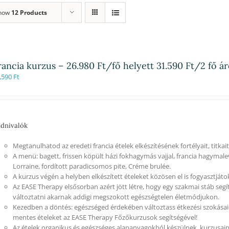
how
12 Products
rancia kurzus – 26.980 Ft/fő helyett 31.590 Ft/2 fő á
,590
Ft
dnivalók
Megtanulhatod az eredeti francia ételek elkészítésének fortélyait, titkait
A menü: bagett, frissen köpült házi fokhagymás vajjal, francia hagymale
Lorraine, fordított paradicsomos pite, Créme brulée.
A kurzus végén a helyben elkészített ételeket közösen el is fogyasztjáto
Az EASE Therapy elsősorban azért jött létre, hogy egy szakmai stáb segí
változtatni akarnak addigi megszokott egészségtelen életmódjukon.
Kezedben a döntés: egészséged érdekében változtass étkezési szokásaid
mentes ételeket az EASE Therapy Főzőkurzusok segítségével!
Az ételek organikus és egészséges alapanyagokból készülnek, kurzusain