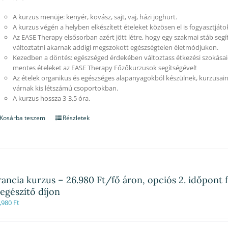
A kurzus menüje: kenyér, kovász, sajt, vaj, házi joghurt.
A kurzus végén a helyben elkészített ételeket közösen el is fogyasztjáto
Az EASE Therapy elsősorban azért jött létre, hogy egy szakmai stáb segí
változtatni akarnak addigi megszokott egészségtelen életmódjukon.
Kezedben a döntés: egészséged érdekében változtass étkezési szokásaid
mentes ételeket az EASE Therapy Főzőkurzusok segítségével!
Az ételek organikus és egészséges alapanyagokból készülnek, kurzusain
várnak kis létszámú csoportokban.
A kurzus hossza 3-3,5 óra.
Kosárba teszem
Részletek
rancia kurzus – 26.980 Ft/fő áron, opciós 2. időpont 
iegészítő díjon
,980
Ft