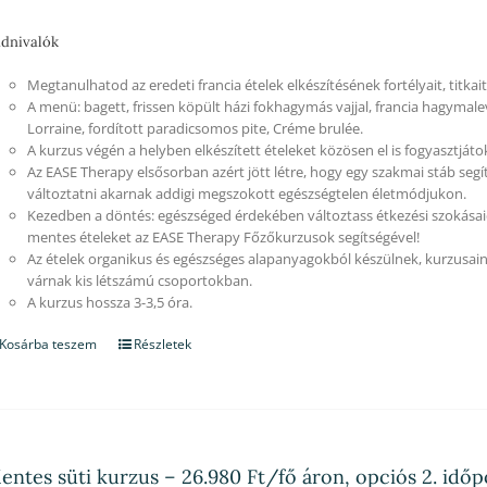
dnivalók
Megtanulhatod az eredeti francia ételek elkészítésének fortélyait, titkait
A menü: bagett, frissen köpült házi fokhagymás vajjal, francia hagymale
Lorraine, fordított paradicsomos pite, Créme brulée.
A kurzus végén a helyben elkészített ételeket közösen el is fogyasztjáto
Az EASE Therapy elsősorban azért jött létre, hogy egy szakmai stáb segí
változtatni akarnak addigi megszokott egészségtelen életmódjukon.
Kezedben a döntés: egészséged érdekében változtass étkezési szokásaid
mentes ételeket az EASE Therapy Főzőkurzusok segítségével!
Az ételek organikus és egészséges alapanyagokból készülnek, kurzusain
várnak kis létszámú csoportokban.
A kurzus hossza 3-3,5 óra.
Kosárba teszem
Részletek
entes süti kurzus – 26.980 Ft/fő áron, opciós 2. időp