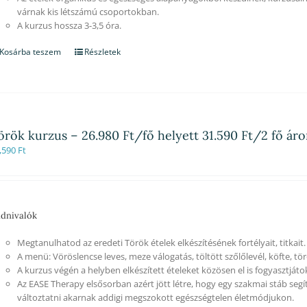
várnak kis létszámú csoportokban.
A kurzus hossza 3-3,5 óra.
Kosárba teszem
Részletek
örök kurzus – 26.980 Ft/fő helyett 31.590 Ft/2 fő ár
,590
Ft
dnivalók
Megtanulhatod az eredeti Török ételek elkészítésének fortélyait, titkait.
A menü: Vöröslencse leves, meze válogatás, töltött szőlőlevél, köfte, tör
A kurzus végén a helyben elkészített ételeket közösen el is fogyasztjáto
Az EASE Therapy elsősorban azért jött létre, hogy egy szakmai stáb segí
változtatni akarnak addigi megszokott egészségtelen életmódjukon.