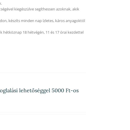
k.
tségével kiegészülve segíthessen azoknak, akik
on, készíts minden nap ízletes, káros anyagoktól
k hétköznap 18 hétvégén, 11 és 17 órai kezdettel
oglalási lehetőséggel 5000 Ft-os