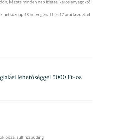
on, készíts minden nap ízletes, káros anyagoktól
k hétköznap 18 hétvégén, 11 és 17 órai kezdettel
glalási lehetőséggel 5000 Ft-os
ök pizza, sült rizspuding