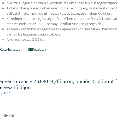
A kurzus végén a helyben elkészített ételeket közösen el is fogyasztjáto
Az EASE Therapy elsősorban azért jött létre, hogy egy szakmai stáb segí
változtatni akarnak addigi megszokott egészségtelen életmódjukon.
Kezedben a döntés: egészséged érdekében változtass étkezési szokásaid
mentes ételeket az EASE Therapy Főzőkurzusok segítségével!
Az ételek organikus és egészséges alapanyagokból készülnek, kurzusain
várnak kis létszámú csoportokban.
A kurzus hossza 3-3,5 óra.
Kosárba teszem
Részletek
enyér kurzus – 26.980 Ft/fő áron, opciós 2. időpont f
iegészítő díjon
,980
Ft
dnivalók