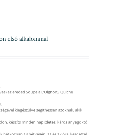
ron első alkalommal
.
ves (az eredeti Soupe a L’Oignon), Quiche
k.
tségével kiegészülve segíthessen azoknak, akik
on, készíts minden nap ízletes, káros anyagoktól
k hétköznap 18 hétvégén, 11 és 17 órai kezdettel