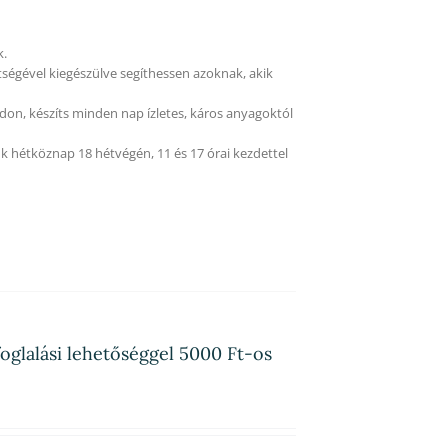
k.
tségével kiegészülve segíthessen azoknak, akik
on, készíts minden nap ízletes, káros anyagoktól
k hétköznap 18 hétvégén, 11 és 17 órai kezdettel
foglalási lehetőséggel 5000 Ft-os