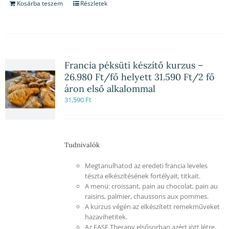
Kosárba teszem
Részletek
Francia péksüti készítő kurzus –
26.980 Ft/fő helyett 31.590 Ft/2 fő
áron első alkalommal
31,590
Ft
Tudnivalók
Megtanulhatod az eredeti francia leveles
tészta elkészítésének fortélyait, titkait.
A menü: croissant, pain au chocolat, pain au
raisins, palmier, chaussons aux pommes.
A kurzus végén az elkészített remekműveket
hazavihetitek.
Az EASE Therapy elsősorban azért jött létre,