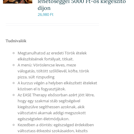
lehetőséggel 5000 Ft-os kiegészítő
díjon
26,980
Ft
Tudnivalók
Megtanulhatod az eredeti Török ételek
elkészítésének fortélyait, titkait.
A menü: Vöröslencse leves, meze
válogatás, töltött szőlőlevél, köfte, török
pizza, sült rizspuding
A kurzus végén a helyben elkészített ételeket
közösen el is fogyasztjátok.
Az EASE Therapy elsősorban azért jött létre,
hogy egy szakmai stáb segítségével
kiegészülve segíthessen azoknak, akik
változtatni akarnak addigi megszokott
egészségtelen életmódjukon.
Kezedben a döntés: egészséged érdekében
változtass étkezési szokásaidon, készíts