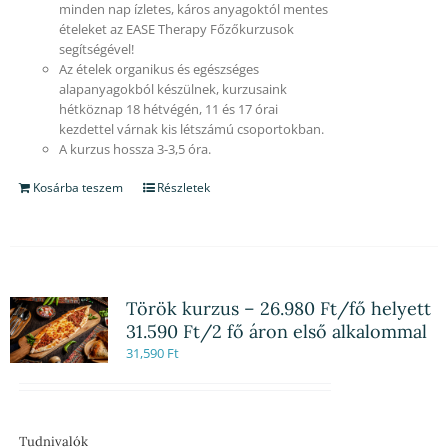
minden nap ízletes, káros anyagoktól mentes
ételeket az EASE Therapy Főzőkurzusok
segítségével!
Az ételek organikus és egészséges
alapanyagokból készülnek, kurzusaink
hétköznap 18 hétvégén, 11 és 17 órai
kezdettel várnak kis létszámú csoportokban.
A kurzus hossza 3-3,5 óra.
Kosárba teszem
Részletek
Török kurzus – 26.980 Ft/fő helyett
31.590 Ft/2 fő áron első alkalommal
31,590
Ft
Tudnivalók