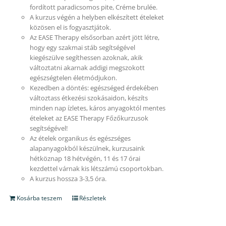
fordított paradicsomos pite, Créme brulée.
A kurzus végén a helyben elkészített ételeket
közösen el is fogyasztjátok.
Az EASE Therapy elsősorban azért jött létre,
hogy egy szakmai stáb segítségével
kiegészülve segíthessen azoknak, akik
változtatni akarnak addigi megszokott
egészségtelen életmódjukon.
Kezedben a döntés: egészséged érdekében
változtass étkezési szokásaidon, készíts
minden nap ízletes, káros anyagoktól mentes
ételeket az EASE Therapy Főzőkurzusok
segítségével!
Az ételek organikus és egészséges
alapanyagokból készülnek, kurzusaink
hétköznap 18 hétvégén, 11 és 17 órai
kezdettel várnak kis létszámú csoportokban.
A kurzus hossza 3-3,5 óra.
Kosárba teszem
Részletek