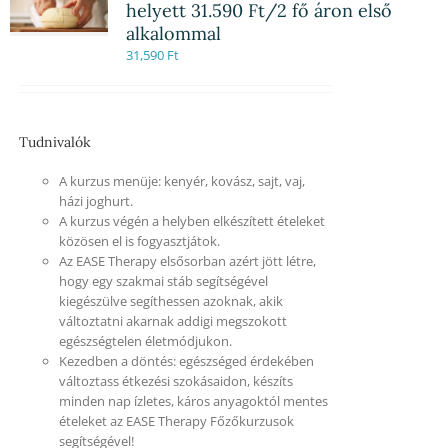
helyett 31.590 Ft/2 fő áron első
alkalommal
31,590
Ft
Tudnivalók
A kurzus menüje: kenyér, kovász, sajt, vaj,
házi joghurt.
A kurzus végén a helyben elkészített ételeket
közösen el is fogyasztjátok.
Az EASE Therapy elsősorban azért jött létre,
hogy egy szakmai stáb segítségével
kiegészülve segíthessen azoknak, akik
változtatni akarnak addigi megszokott
egészségtelen életmódjukon.
Kezedben a döntés: egészséged érdekében
változtass étkezési szokásaidon, készíts
minden nap ízletes, káros anyagoktól mentes
ételeket az EASE Therapy Főzőkurzusok
segítségével!