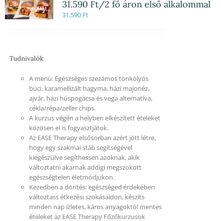
31.590 Ft/2 fő áron első alkalommal
31,590
Ft
Tudnivalók
A menü: Egészséges szezámos tönkölyös
buci, karamellizált hagyma, házi majonéz,
ajvár, házi húspogácsa és vega alternatíva,
cékla/répa/zeller chips.
A kurzus végén a helyben elkészített ételeket
közösen el is fogyasztjátok.
Az EASE Therapy elsősorban azért jött létre,
hogy egy szakmai stáb segítségével
kiegészülve segíthessen azoknak, akik
változtatni akarnak addigi megszokott
egészségtelen életmódjukon.
Kezedben a döntés: egészséged érdekében
változtass étkezési szokásaidon, készíts
minden nap ízletes, káros anyagoktól mentes
ételeket az EASE Therapy Főzőkurzusok