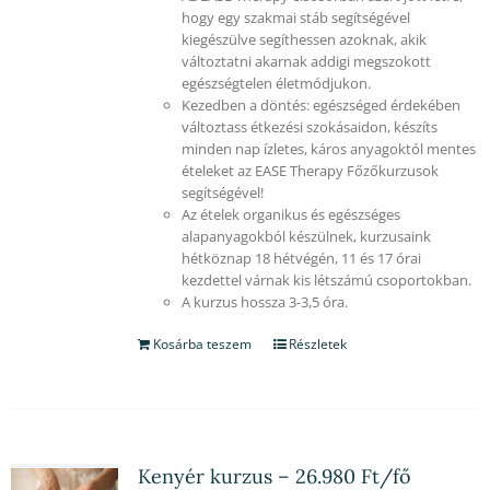
hogy egy szakmai stáb segítségével
kiegészülve segíthessen azoknak, akik
változtatni akarnak addigi megszokott
egészségtelen életmódjukon.
Kezedben a döntés: egészséged érdekében
változtass étkezési szokásaidon, készíts
minden nap ízletes, káros anyagoktól mentes
ételeket az EASE Therapy Főzőkurzusok
segítségével!
Az ételek organikus és egészséges
alapanyagokból készülnek, kurzusaink
hétköznap 18 hétvégén, 11 és 17 órai
kezdettel várnak kis létszámú csoportokban.
A kurzus hossza 3-3,5 óra.
Kosárba teszem
Részletek
Kenyér kurzus – 26.980 Ft/fő