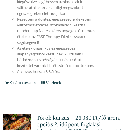
kiegészülve segíthessen azoknak, akik
változtatni akarnak addigi megszokott
egészségtelen életmódjukon.
Kezedben a döntés: egészséged érdekében
változtass étkezési szokásaidon, készíts
minden nap ízletes, káros anyagoktól mentes
ételeket az EASE Therapy Főzőkurzusok
segítségével!
Az ételek organikus és egészséges
alapanyagokból készülnek, kurzusaink
hétköznap 18 hétvégén, 11 és 17 órai
kezdettel várnak kis létszámú csoportokban.
A kurzus hossza 3-3,5 óra.
Kosárba teszem
Részletek
Török kurzus – 26.980 Ft/fő áron,
opciós 2. időpont foglalási