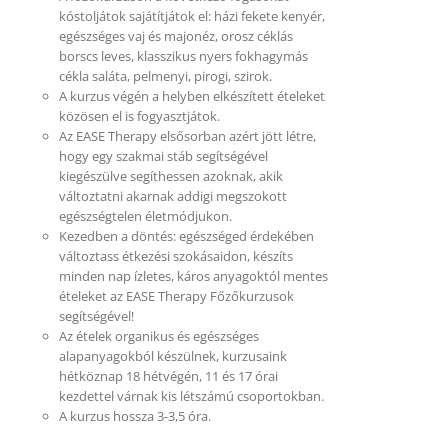
kóstoljátok sajátítjátok el: házi fekete kenyér,
egészséges vaj és majonéz, orosz céklás
borscs leves, klasszikus nyers fokhagymás
cékla saláta, pelmenyi, pirogi, szirok.
A kurzus végén a helyben elkészített ételeket
közösen el is fogyasztjátok.
Az EASE Therapy elsősorban azért jött létre,
hogy egy szakmai stáb segítségével
kiegészülve segíthessen azoknak, akik
változtatni akarnak addigi megszokott
egészségtelen életmódjukon.
Kezedben a döntés: egészséged érdekében
változtass étkezési szokásaidon, készíts
minden nap ízletes, káros anyagoktól mentes
ételeket az EASE Therapy Főzőkurzusok
segítségével!
Az ételek organikus és egészséges
alapanyagokból készülnek, kurzusaink
hétköznap 18 hétvégén, 11 és 17 órai
kezdettel várnak kis létszámú csoportokban.
A kurzus hossza 3-3,5 óra.