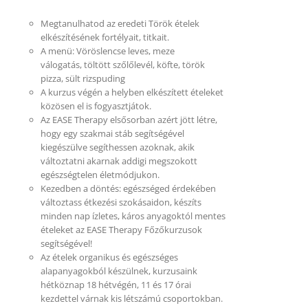
Megtanulhatod az eredeti Török ételek
elkészítésének fortélyait, titkait.
A menü: Vöröslencse leves, meze
válogatás, töltött szőlőlevél, köfte, török
pizza, sült rizspuding
A kurzus végén a helyben elkészített ételeket
közösen el is fogyasztjátok.
Az EASE Therapy elsősorban azért jött létre,
hogy egy szakmai stáb segítségével
kiegészülve segíthessen azoknak, akik
változtatni akarnak addigi megszokott
egészségtelen életmódjukon.
Kezedben a döntés: egészséged érdekében
változtass étkezési szokásaidon, készíts
minden nap ízletes, káros anyagoktól mentes
ételeket az EASE Therapy Főzőkurzusok
segítségével!
Az ételek organikus és egészséges
alapanyagokból készülnek, kurzusaink
hétköznap 18 hétvégén, 11 és 17 órai
kezdettel várnak kis létszámú csoportokban.