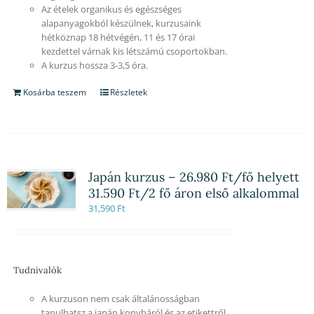
Az ételek organikus és egészséges
alapanyagokból készülnek, kurzusaink
hétköznap 18 hétvégén, 11 és 17 órai
kezdettel várnak kis létszámú csoportokban.
A kurzus hossza 3-3,5 óra.
Kosárba teszem
Részletek
Japán kurzus – 26.980 Ft/fő helyett
31.590 Ft/2 fő áron első alkalommal
31,590
Ft
Tudnivalók
A kurzuson nem csak általánosságban
tanulhatsz a japán konyháról és az etikettről,