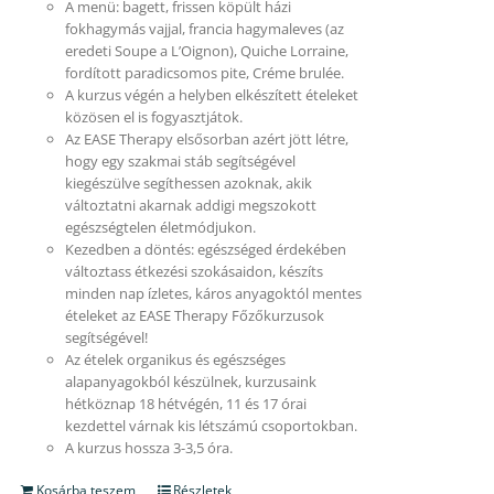
A menü: bagett, frissen köpült házi
fokhagymás vajjal, francia hagymaleves (az
eredeti Soupe a L’Oignon), Quiche Lorraine,
fordított paradicsomos pite, Créme brulée.
A kurzus végén a helyben elkészített ételeket
közösen el is fogyasztjátok.
Az EASE Therapy elsősorban azért jött létre,
hogy egy szakmai stáb segítségével
kiegészülve segíthessen azoknak, akik
változtatni akarnak addigi megszokott
egészségtelen életmódjukon.
Kezedben a döntés: egészséged érdekében
változtass étkezési szokásaidon, készíts
minden nap ízletes, káros anyagoktól mentes
ételeket az EASE Therapy Főzőkurzusok
segítségével!
Az ételek organikus és egészséges
alapanyagokból készülnek, kurzusaink
hétköznap 18 hétvégén, 11 és 17 órai
kezdettel várnak kis létszámú csoportokban.
A kurzus hossza 3-3,5 óra.
Kosárba teszem
Részletek