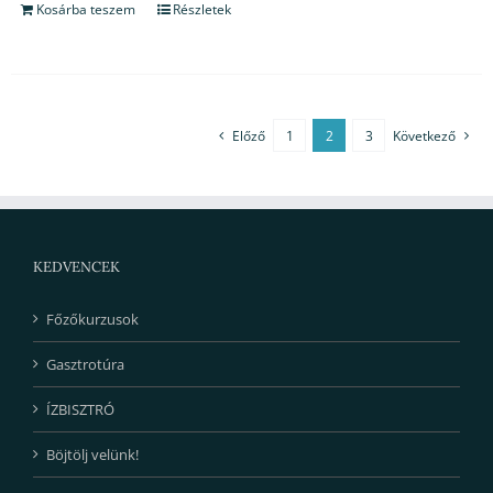
Kosárba teszem
Részletek
Előző
1
2
3
Következő
KEDVENCEK
Főzőkurzusok
Gasztrotúra
ÍZBISZTRÓ
Böjtölj velünk!