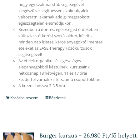
hogy egy szakmai stáb segítségével
kiegészülve segíthessen azoknak, akik
változtatni akarnak addigi megszokott
egészségtelen életmódjukon.
Kezedben a döntés: egészséged érdekében
változtass étkezési szokásaidon, készíts
minden nap ízletes, káros anyagoktól mentes
ételeket az EASE Therapy Főzőkurzusok
segítségével!
Az ételek organikus és egészséges
alapanyagokból készülnek, kurzusaink
hétköznap 18 hétvégén, 11 és 17 órai
kezdettel várnak kis létszámú csoportokban.
A kurzus hossza 3-3,5 óra.
Kosárba teszem
Részletek
Burger kurzus – 26.980 Ft/fő helyett