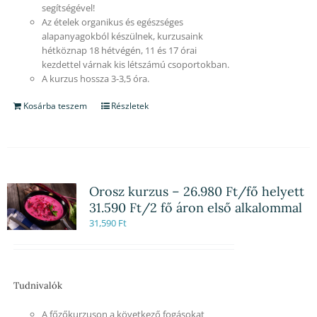
segítségével!
Az ételek organikus és egészséges
alapanyagokból készülnek, kurzusaink
hétköznap 18 hétvégén, 11 és 17 órai
kezdettel várnak kis létszámú csoportokban.
A kurzus hossza 3-3,5 óra.
Kosárba teszem
Részletek
Orosz kurzus – 26.980 Ft/fő helyett
31.590 Ft/2 fő áron első alkalommal
31,590
Ft
Tudnivalók
A főzőkurzuson a következő fogásokat