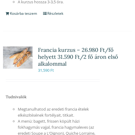
A kurzus hossza 3-3,5 óra.
Kosárba teszem
Részletek
Francia kurzus – 26.980 Ft/fő
helyett 31.590 Ft/2 fő áron első
alkalommal
31,590
Ft
Tudnivalók
Megtanulhatod az eredeti francia ételek
elkészítésének fortélyait, titkait.
A menü: bagett, frissen köpült házi
fokhagymás vajjal, francia hagymaleves (az
eredeti Soupe a L’Oignon), Quiche Lorraine,