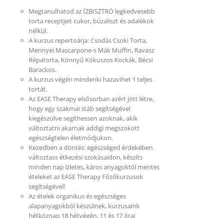
Megtanulhatod az ÍZBISZTRÓ legkedvesebb
torta receptjeit cukor, búzaliszt és adalékok
nélkül.
A kurzus repertoárja: Csodás Csoki Torta,
Mennyei Mascarpone-s Mák Muffin, Ravasz
Répatorta, Könnyű Kókuszos Kockák, Bécsi
Barackos.
A kurzus végén mindenki hazavihet 1 teljes
tortát.
Az EASE Therapy elsősorban azért jött létre,
hogy egy szakmai stáb segítségével
kiegészülve segíthessen azoknak, akik
változtatni akarnak addigi megszokott
egészségtelen életmódjukon.
Kezedben a döntés: egészséged érdekében
változtass étkezési szokásaidon, készíts
minden nap ízletes, káros anyagoktól mentes
ételeket az EASE Therapy Főzőkurzusok
segítségével!
Az ételek organikus és egészséges
alapanyagokból készülnek, kurzusaink
hétköznap 18 hétvégén, 11 és 17 órai