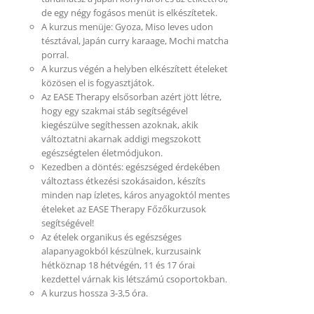
de egy négy fogásos menüt is elkészítetek.
A kurzus menüje: Gyoza, Miso leves udon
tésztával, Japán curry karaage, Mochi matcha
porral.
A kurzus végén a helyben elkészített ételeket
közösen el is fogyasztjátok.
Az EASE Therapy elsősorban azért jött létre,
hogy egy szakmai stáb segítségével
kiegészülve segíthessen azoknak, akik
változtatni akarnak addigi megszokott
egészségtelen életmódjukon.
Kezedben a döntés: egészséged érdekében
változtass étkezési szokásaidon, készíts
minden nap ízletes, káros anyagoktól mentes
ételeket az EASE Therapy Főzőkurzusok
segítségével!
Az ételek organikus és egészséges
alapanyagokból készülnek, kurzusaink
hétköznap 18 hétvégén, 11 és 17 órai
kezdettel várnak kis létszámú csoportokban.
A kurzus hossza 3-3,5 óra.