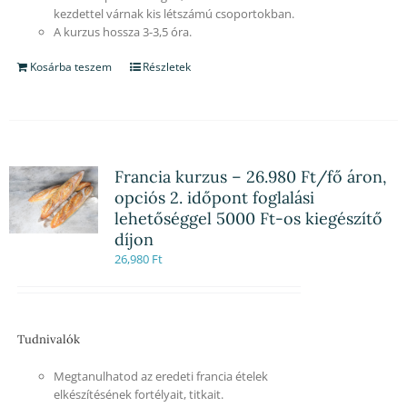
kezdettel várnak kis létszámú csoportokban.
A kurzus hossza 3-3,5 óra.
Kosárba teszem
Részletek
Francia kurzus – 26.980 Ft/fő áron,
opciós 2. időpont foglalási
lehetőséggel 5000 Ft-os kiegészítő
díjon
26,980
Ft
Tudnivalók
Megtanulhatod az eredeti francia ételek
elkészítésének fortélyait, titkait.