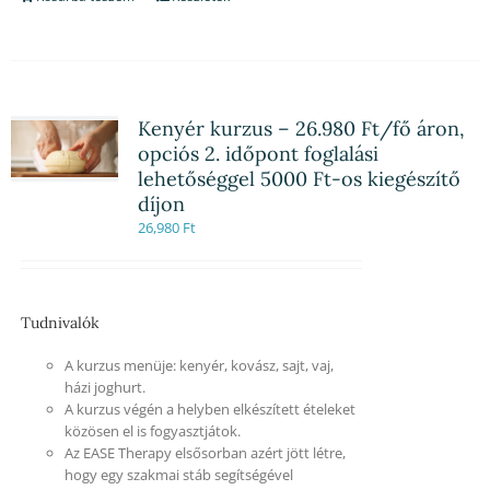
Kenyér kurzus – 26.980 Ft/fő áron,
opciós 2. időpont foglalási
lehetőséggel 5000 Ft-os kiegészítő
díjon
26,980
Ft
Tudnivalók
A kurzus menüje: kenyér, kovász, sajt, vaj,
házi joghurt.
A kurzus végén a helyben elkészített ételeket
közösen el is fogyasztjátok.
Az EASE Therapy elsősorban azért jött létre,
hogy egy szakmai stáb segítségével