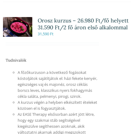
Orosz kurzus – 26.980 Ft/fő helyett
31.590 Ft/2 fő áron első alkalommal
31,590
Ft
Tudnivalók
A főzőkurzuson a következő fogásokat
kóstoljátok sajátítjátok el: házi fekete kenyér,
egészséges vaj és majonéz, orosz céklás
borscs leves, klasszikus nyers fokhagymás
cékla saláta, pelmenyi, pirogi, szirok.
A kurzus végén a helyben elkészített ételeket
közösen el is fogyasztjátok.
Az EASE Therapy elsősorban azért jött létre,
hogy egy szakmai stáb segítségével
kiegészülve segíthessen azoknak, akik
változtatni akarnak addigi megszokott