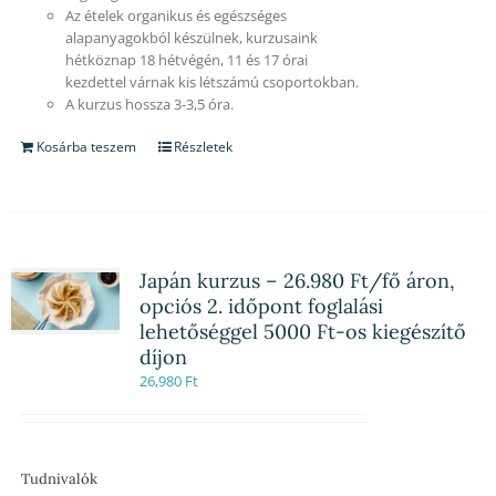
Az ételek organikus és egészséges
alapanyagokból készülnek, kurzusaink
hétköznap 18 hétvégén, 11 és 17 órai
kezdettel várnak kis létszámú csoportokban.
A kurzus hossza 3-3,5 óra.
Kosárba teszem
Részletek
Japán kurzus – 26.980 Ft/fő áron,
opciós 2. időpont foglalási
lehetőséggel 5000 Ft-os kiegészítő
díjon
26,980
Ft
Tudnivalók