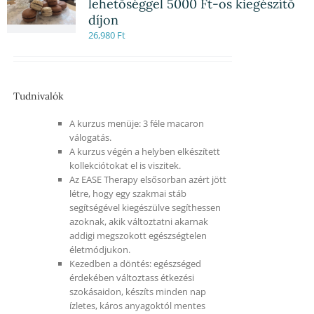
lehetőséggel 5000 Ft-os kiegészítő
díjon
26,980
Ft
Tudnivalók
A kurzus menüje: 3 féle macaron
válogatás.
A kurzus végén a helyben elkészített
kollekciótokat el is viszitek.
Az EASE Therapy elsősorban azért jött
létre, hogy egy szakmai stáb
segítségével kiegészülve segíthessen
azoknak, akik változtatni akarnak
addigi megszokott egészségtelen
életmódjukon.
Kezedben a döntés: egészséged
érdekében változtass étkezési
szokásaidon, készíts minden nap
ízletes, káros anyagoktól mentes