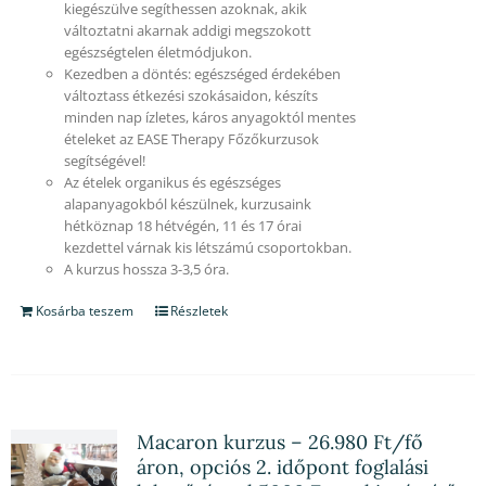
kiegészülve segíthessen azoknak, akik
változtatni akarnak addigi megszokott
egészségtelen életmódjukon.
Kezedben a döntés: egészséged érdekében
változtass étkezési szokásaidon, készíts
minden nap ízletes, káros anyagoktól mentes
ételeket az EASE Therapy Főzőkurzusok
segítségével!
Az ételek organikus és egészséges
alapanyagokból készülnek, kurzusaink
hétköznap 18 hétvégén, 11 és 17 órai
kezdettel várnak kis létszámú csoportokban.
A kurzus hossza 3-3,5 óra.
Kosárba teszem
Részletek
Macaron kurzus – 26.980 Ft/fő
áron, opciós 2. időpont foglalási