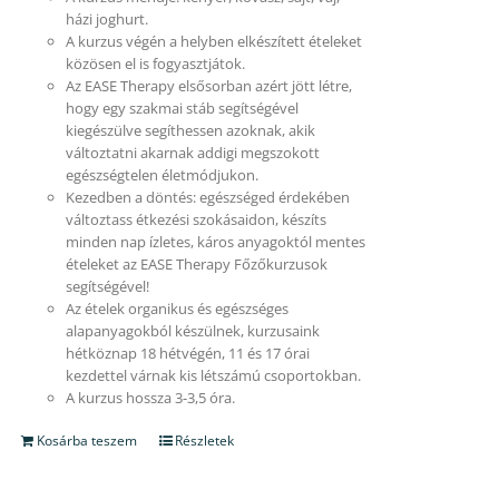
házi joghurt.
A kurzus végén a helyben elkészített ételeket
közösen el is fogyasztjátok.
Az EASE Therapy elsősorban azért jött létre,
hogy egy szakmai stáb segítségével
kiegészülve segíthessen azoknak, akik
változtatni akarnak addigi megszokott
egészségtelen életmódjukon.
Kezedben a döntés: egészséged érdekében
változtass étkezési szokásaidon, készíts
minden nap ízletes, káros anyagoktól mentes
ételeket az EASE Therapy Főzőkurzusok
segítségével!
Az ételek organikus és egészséges
alapanyagokból készülnek, kurzusaink
hétköznap 18 hétvégén, 11 és 17 órai
kezdettel várnak kis létszámú csoportokban.
A kurzus hossza 3-3,5 óra.
Kosárba teszem
Részletek