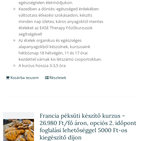
egészségtelen életmódjukon.
Kezedben a döntés: egészséged érdekében
változtass étkezési szokásaidon, készíts
minden nap ízletes, káros anyagoktól mentes
ételeket az EASE Therapy Főzőkurzusok
segítségével!
Az ételek organikus és egészséges
alapanyagokból készülnek, kurzusaink
hétköznap 18 hétvégén, 11 és 17 órai
kezdettel várnak kis létszámú csoportokban.
A kurzus hossza 3-3,5 óra.
Kosárba teszem
Részletek
Francia péksüti készítő kurzus –
26.980 Ft/fő áron, opciós 2. időpont
foglalási lehetőséggel 5000 Ft-os
kiegészítő díjon