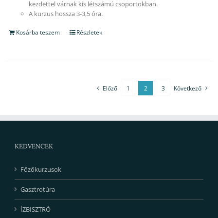
kezdettel várnak kis létszámú csoportokban.
A kurzus hossza 3-3,5 óra.
Kosárba teszem
Részletek
Előző
1
2
3
Következő
KEDVENCEK
Főzőkurzusok
Gasztrotúra
ÍZBISZTRÓ