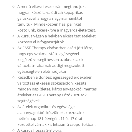
A menü elkészítése során megtanuljuk,
hogyan készül a valódi csirkepaprikás
galuskával, ahogy a nagymamáinktól
tanultuk. Mindeközben házi pálinkát
kóstolunk, kikerekítve a magyaros életérzést.
A kurzus végén a helyben elkészített ételeket
közösen el is fogyasztjátok
Az EASE Therapy elsősorban azért jött létre,
hogy egy szakmai stáb segítségével
kiegészülve segíthessen azoknak, akik
változtatni akarnak addigi megszokott
egészségtelen életmódjukon.
Kezedben a döntés: egészséged érdekében
változtass étkezési szokásaidon, készíts
minden nap ízletes, káros anyagoktól mentes
ételeket az EASE Therapy Főzőkurzusok
segítségével!
Az ételek organikus és egészséges
alapanyagokból készülnek, kurzusaink
hétköznap 18 hétvégén, 11 és 17 órai
kezdettel várnak kis létszámú csoportokban.
A kurzus hossza 3-3,5 óra.