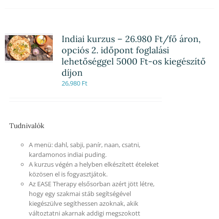
Indiai kurzus – 26.980 Ft/fő áron,
opciós 2. időpont foglalási
lehetőséggel 5000 Ft-os kiegészítő
díjon
26,980
Ft
Tudnivalók
A menü: dahl, sabji, panír, naan, csatni,
kardamonos indiai puding.
A kurzus végén a helyben elkészített ételeket
közösen el is fogyasztjátok.
Az EASE Therapy elsősorban azért jött létre,
hogy egy szakmai stáb segítségével
kiegészülve segíthessen azoknak, akik
változtatni akarnak addigi megszokott