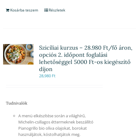
Kosárba teszem
Részletek
Szicíliai kurzus – 28.980 Ft/fő áron,
opciós 2. időpont foglalási
lehetőséggel 5000 Ft-os kiegészítő
díjon
28,980
Ft
Tudnivalók
A menü elkészítése során a világhírű,
Michelin-csillagos éttermeknek beszállító
Pianogrillo bio olíva olajokat, borokat
használjátok, kóstolhatjátok meg.