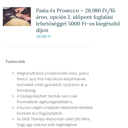
Pasta és Prosecco – 28.980 Ft/fő
áron, opciós 2. időpont foglalási
lehetőséggel 5000 Ft-os kiegészítő
díjon
28,980
Ft
Tudnivalók
Megtanulhatod a tradicionális olasz „pasta
fresca” azaz friss házi tészta készítésének
technikáit a kézi gyúrástól, nyújtáson át a
formázásig.
A házilag készített tészták nem csak
finomabbak, egészségesebbek is.
A kurzus végén a helyben elkészített ételeket
közösen el is fogyasztjátok.
Az EASE Therapy elsősorban azért jött létre,
hogy egy szakmai stáb segítségével