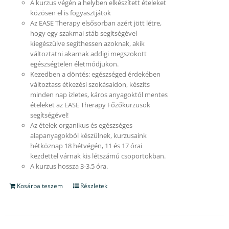
A kurzus végén a helyben elkészített ételeket
közösen el is fogyasztjátok
Az EASE Therapy elsősorban azért jött létre,
hogy egy szakmai stáb segítségével
kiegészülve segíthessen azoknak, akik
változtatni akarnak addigi megszokott
egészségtelen életmódjukon.
Kezedben a döntés: egészséged érdekében
változtass étkezési szokásaidon, készíts
minden nap ízletes, káros anyagoktól mentes
ételeket az EASE Therapy Főzőkurzusok
segítségével!
Az ételek organikus és egészséges
alapanyagokból készülnek, kurzusaink
hétköznap 18 hétvégén, 11 és 17 órai
kezdettel várnak kis létszámú csoportokban.
A kurzus hossza 3-3,5 óra.
Kosárba teszem
Részletek