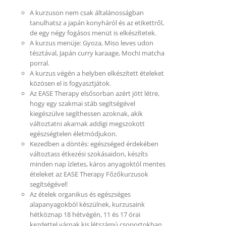
A kurzuson nem csak általánosságban
tanulhatsz a japán konyháról és az etikettről,
de egy négy fogásos menüt is elkészítetek.
A kurzus menüje: Gyoza, Miso leves udon
tésztával, Japán curry karaage, Mochi matcha
porral.
A kurzus végén a helyben elkészített ételeket
közösen el is fogyasztjátok.
Az EASE Therapy elsősorban azért jött létre,
hogy egy szakmai stáb segítségével
kiegészülve segíthessen azoknak, akik
változtatni akarnak addigi megszokott
egészségtelen életmódjukon.
Kezedben a döntés: egészséged érdekében
változtass étkezési szokásaidon, készíts
minden nap ízletes, káros anyagoktól mentes
ételeket az EASE Therapy Főzőkurzusok
segítségével!
Az ételek organikus és egészséges
alapanyagokból készülnek, kurzusaink
hétköznap 18 hétvégén, 11 és 17 órai
kezdettel várnak kis létszámú csoportokban.