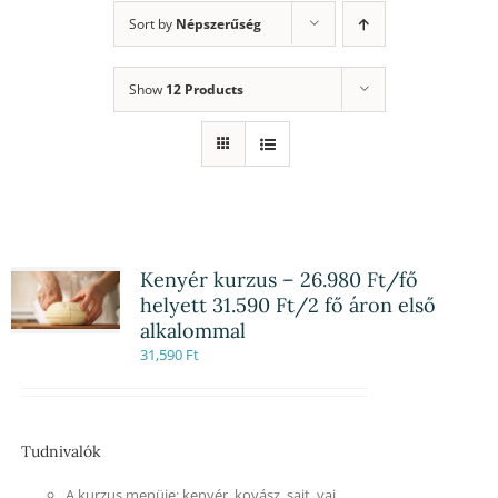
Sort by
Népszerűség
Show
12 Products
Kenyér kurzus – 26.980 Ft/fő
helyett 31.590 Ft/2 fő áron első
alkalommal
31,590
Ft
Tudnivalók
A kurzus menüje: kenyér, kovász, sajt, vaj,