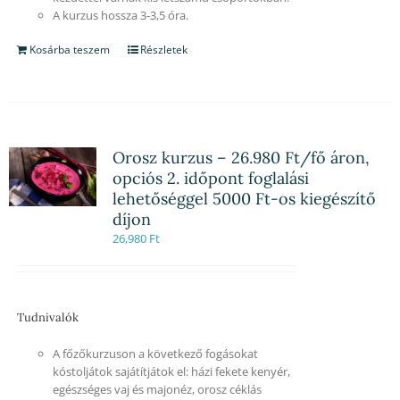
A kurzus hossza 3-3,5 óra.
Kosárba teszem
Részletek
Orosz kurzus – 26.980 Ft/fő áron,
opciós 2. időpont foglalási
lehetőséggel 5000 Ft-os kiegészítő
díjon
26,980
Ft
Tudnivalók
A főzőkurzuson a következő fogásokat
kóstoljátok sajátítjátok el: házi fekete kenyér,
egészséges vaj és majonéz, orosz céklás