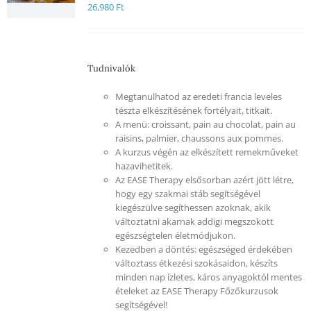
26,980
Ft
Tudnivalók
Megtanulhatod az eredeti francia leveles
tészta elkészítésének fortélyait, titkait.
A menü: croissant, pain au chocolat, pain au
raisins, palmier, chaussons aux pommes.
A kurzus végén az elkészített remekműveket
hazavihetitek.
Az EASE Therapy elsősorban azért jött létre,
hogy egy szakmai stáb segítségével
kiegészülve segíthessen azoknak, akik
változtatni akarnak addigi megszokott
egészségtelen életmódjukon.
Kezedben a döntés: egészséged érdekében
változtass étkezési szokásaidon, készíts
minden nap ízletes, káros anyagoktól mentes
ételeket az EASE Therapy Főzőkurzusok
segítségével!