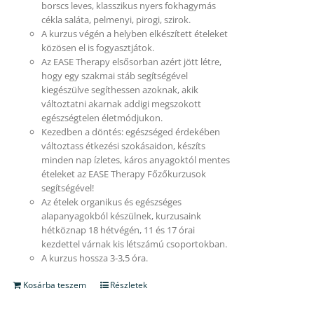
borscs leves, klasszikus nyers fokhagymás
cékla saláta, pelmenyi, pirogi, szirok.
A kurzus végén a helyben elkészített ételeket
közösen el is fogyasztjátok.
Az EASE Therapy elsősorban azért jött létre,
hogy egy szakmai stáb segítségével
kiegészülve segíthessen azoknak, akik
változtatni akarnak addigi megszokott
egészségtelen életmódjukon.
Kezedben a döntés: egészséged érdekében
változtass étkezési szokásaidon, készíts
minden nap ízletes, káros anyagoktól mentes
ételeket az EASE Therapy Főzőkurzusok
segítségével!
Az ételek organikus és egészséges
alapanyagokból készülnek, kurzusaink
hétköznap 18 hétvégén, 11 és 17 órai
kezdettel várnak kis létszámú csoportokban.
A kurzus hossza 3-3,5 óra.
Kosárba teszem
Részletek