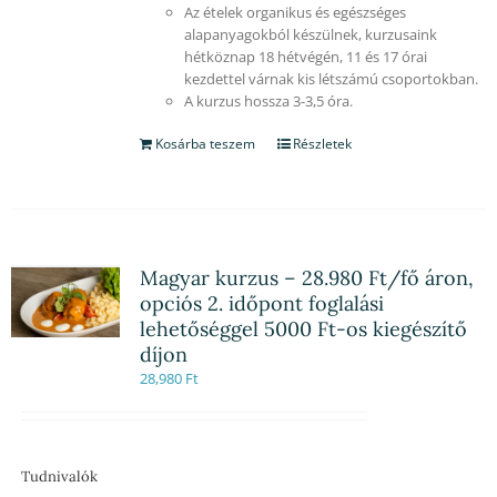
Az ételek organikus és egészséges
alapanyagokból készülnek, kurzusaink
hétköznap 18 hétvégén, 11 és 17 órai
kezdettel várnak kis létszámú csoportokban.
A kurzus hossza 3-3,5 óra.
Kosárba teszem
Részletek
Magyar kurzus – 28.980 Ft/fő áron,
opciós 2. időpont foglalási
lehetőséggel 5000 Ft-os kiegészítő
díjon
28,980
Ft
Tudnivalók