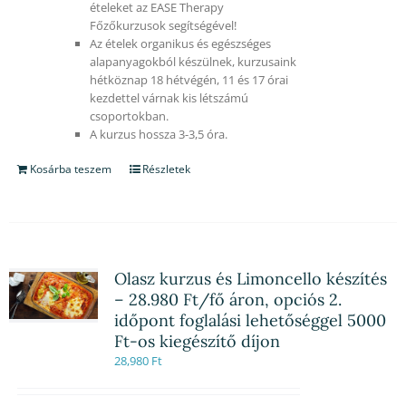
ételeket az EASE Therapy
Főzőkurzusok segítségével!
Az ételek organikus és egészséges
alapanyagokból készülnek, kurzusaink
hétköznap 18 hétvégén, 11 és 17 órai
kezdettel várnak kis létszámú
csoportokban.
A kurzus hossza 3-3,5 óra.
Kosárba teszem
Részletek
Olasz kurzus és Limoncello készítés
– 28.980 Ft/fő áron, opciós 2.
időpont foglalási lehetőséggel 5000
Ft-os kiegészítő díjon
28,980
Ft