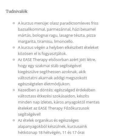
Tudnivalók
A kurzus menüje: olasz paradicsomleves friss
bazsalikommal, parmezánnal, házi besamel
mártás, bolognai ragu, lasagne tészta, pizza
margarita, tiramisu, limoncello.
A kurzus végén a helyben elkészített ételeket
közösen el is fogyasztjátok.
Az EASE Therapy elsősorban azért jött létre,
hogy egy szakmai stáb segítségével
kiegészülve segíthessen azoknak, akik
változtatni akarnak addigi megszokott
egészségtelen életmódjukon.
Kezedben a döntés: egészséged érdekében
változtass étkezési szokásaidon, készíts
minden nap ízletes, káros anyagoktól mentes
ételeket az EASE Therapy Főzőkurzusok
segítségével!
Az ételek organikus és egészséges
alapanyagokból készülnek, kurzusaink
hétköznap 18 hétvégén, 11 és 17 órai