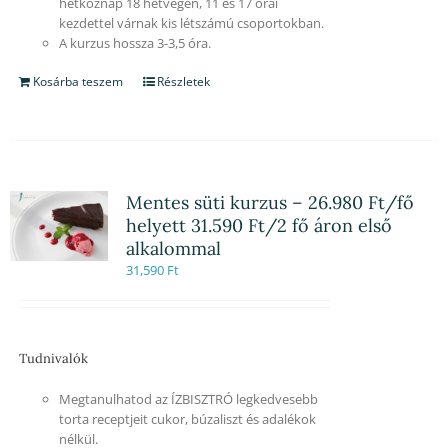
hétköznap 18 hétvégén, 11 és 17 órai
kezdettel várnak kis létszámú csoportokban.
A kurzus hossza 3-3,5 óra.
Kosárba teszem
Részletek
Mentes süti kurzus – 26.980 Ft/fő
helyett 31.590 Ft/2 fő áron első
alkalommal
31,590
Ft
Tudnivalók
Megtanulhatod az ÍZBISZTRÓ legkedvesebb
torta receptjeit cukor, búzaliszt és adalékok
nélkül.