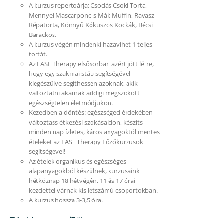
A kurzus repertoárja: Csodás Csoki Torta,
Mennyei Mascarpone-s Mák Muffin, Ravasz
Répatorta, Könnyű Kókuszos Kockák, Bécsi
Barackos.
A kurzus végén mindenki hazavihet 1 teljes
tortát.
Az EASE Therapy elsősorban azért jött létre,
hogy egy szakmai stáb segítségével
kiegészülve segíthessen azoknak, akik
változtatni akarnak addigi megszokott
egészségtelen életmódjukon.
Kezedben a döntés: egészséged érdekében
változtass étkezési szokásaidon, készíts
minden nap ízletes, káros anyagoktól mentes
ételeket az EASE Therapy Főzőkurzusok
segítségével!
Az ételek organikus és egészséges
alapanyagokból készülnek, kurzusaink
hétköznap 18 hétvégén, 11 és 17 órai
kezdettel várnak kis létszámú csoportokban.
A kurzus hossza 3-3,5 óra.