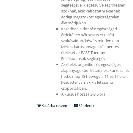
segítségével kiegészülve segíthessen
azoknak, akik változtatni akarnak
addigi megszokott egészségtelen
életmódjukon.
Kezedben a döntés: egészséged
érdekében változtass étkezési
szokásaidon, készíts minden nap
ízletes, káros anyagoktól mentes
ételeket az EASE Therapy
Főzőkurzusok segítségével!
Az ételek organikus és egészséges
alapanyagokból készülnek, kurzusaink
hétköznap 18 hétvégén, 11 és 17 órai
kezdettel várnak kis létszámú
csoportokban.
A kurzus hossza 3-3,5 óra.
Kosárba teszem
Részletek