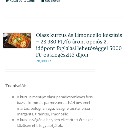
Kosárba teszem
Részletek
Olasz kurzus és Limoncello készítés
– 28.980 Ft/fő áron, opciós 2.
időpont foglalási lehetőséggel 5000
Ft-os kiegészítő díjon
28,980
Ft
Tudnivalók
A kurzus menüje: olasz paradicsomleves friss
bazsalikommal, parmezánnal, házi besamel
mártás, bolognai ragu, lasagne tészta, pizza
margarita, tiramisu, limoncello.
A kurzus végén a helyben elkészített ételeket
közösen el is fogyasztjátok.