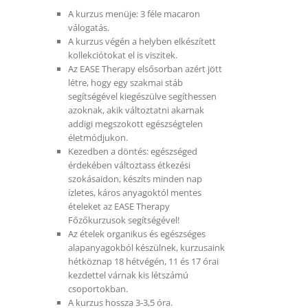
A kurzus menüje: 3 féle macaron
válogatás.
A kurzus végén a helyben elkészített
kollekciótokat el is viszitek.
Az EASE Therapy elsősorban azért jött
létre, hogy egy szakmai stáb
segítségével kiegészülve segíthessen
azoknak, akik változtatni akarnak
addigi megszokott egészségtelen
életmódjukon.
Kezedben a döntés: egészséged
érdekében változtass étkezési
szokásaidon, készíts minden nap
ízletes, káros anyagoktól mentes
ételeket az EASE Therapy
Főzőkurzusok segítségével!
Az ételek organikus és egészséges
alapanyagokból készülnek, kurzusaink
hétköznap 18 hétvégén, 11 és 17 órai
kezdettel várnak kis létszámú
csoportokban.
A kurzus hossza 3-3,5 óra.