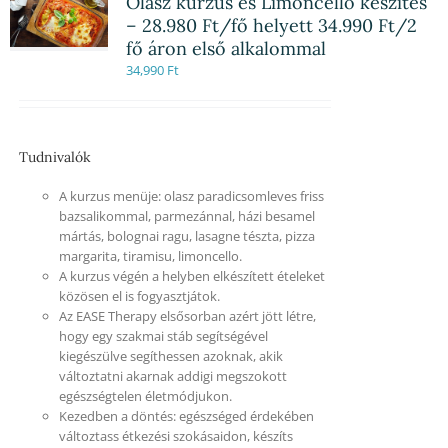
Olasz kurzus és Limoncello készítés
– 28.980 Ft/fő helyett 34.990 Ft/2
fő áron első alkalommal
34,990
Ft
Tudnivalók
A kurzus menüje: olasz paradicsomleves friss
bazsalikommal, parmezánnal, házi besamel
mártás, bolognai ragu, lasagne tészta, pizza
margarita, tiramisu, limoncello.
A kurzus végén a helyben elkészített ételeket
közösen el is fogyasztjátok.
Az EASE Therapy elsősorban azért jött létre,
hogy egy szakmai stáb segítségével
kiegészülve segíthessen azoknak, akik
változtatni akarnak addigi megszokott
egészségtelen életmódjukon.
Kezedben a döntés: egészséged érdekében
változtass étkezési szokásaidon, készíts