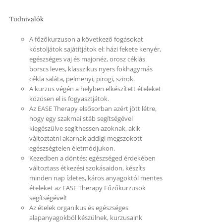
Tudnivalók
A főzőkurzuson a következő fogásokat
kóstoljátok sajátítjátok el: házi fekete kenyér,
egészséges vaj és majonéz, orosz céklás
borscs leves, klasszikus nyers fokhagymás
cékla saláta, pelmenyi, pirogi, szirok.
A kurzus végén a helyben elkészített ételeket
közösen el is fogyasztjátok.
Az EASE Therapy elsősorban azért jött létre,
hogy egy szakmai stáb segítségével
kiegészülve segíthessen azoknak, akik
változtatni akarnak addigi megszokott
egészségtelen életmódjukon.
Kezedben a döntés: egészséged érdekében
változtass étkezési szokásaidon, készíts
minden nap ízletes, káros anyagoktól mentes
ételeket az EASE Therapy Főzőkurzusok
segítségével!
Az ételek organikus és egészséges
alapanyagokból készülnek, kurzusaink