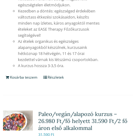
egészségtelen életmódjukon.
Kezedben a döntés: egészséged érdekében
változtass étkezési szokásaidon, készíts
minden nap ízletes, káros anyagoktól mentes
ételeket az EASE Therapy Főzőkurzusok
segítségével!
Az ételek organikus és egészséges
alapanyagokból készülnek, kurzusaink
hétköznap 18 hétvégén, 11 és 17 órai
kezdettel várnak kis létszámú csoportokban.
A kurzus hossza 3-3,5 óra.
Kosárba teszem
Részletek
Paleo/vegán/alapozó kurzus –
26.980 Ft/fő helyett 31.590 Ft/2 fő
áron első alkalommal
31,590
Ft