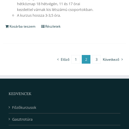
hétköznap 18 hétvégén, 11 és 17 órai
kezdettel várnak kis létszámú csoportokban.
A kurzus hossza 3-3,5 óra.
Kosárba teszem
Részletek
Előző
1
2
3
Következő
KEDVENCEK
Főzőkurzusok
Gasztrotúra