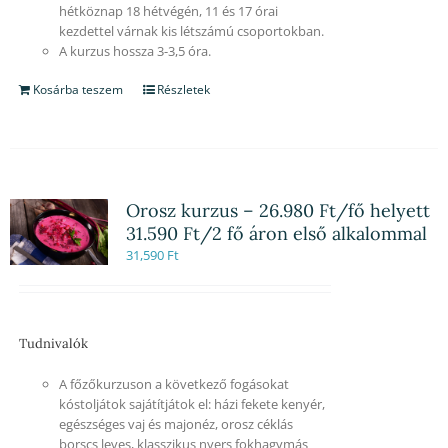
hétköznap 18 hétvégén, 11 és 17 órai
kezdettel várnak kis létszámú csoportokban.
A kurzus hossza 3-3,5 óra.
Kosárba teszem
Részletek
Orosz kurzus – 26.980 Ft/fő helyett
31.590 Ft/2 fő áron első alkalommal
31,590
Ft
Tudnivalók
A főzőkurzuson a következő fogásokat
kóstoljátok sajátítjátok el: házi fekete kenyér,
egészséges vaj és majonéz, orosz céklás
borscs leves, klasszikus nyers fokhagymás