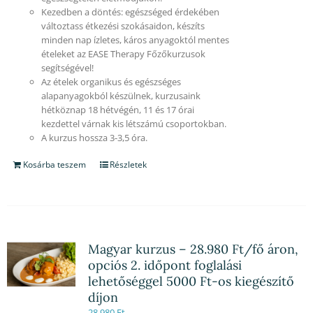
Kezedben a döntés: egészséged érdekében
változtass étkezési szokásaidon, készíts
minden nap ízletes, káros anyagoktól mentes
ételeket az EASE Therapy Főzőkurzusok
segítségével!
Az ételek organikus és egészséges
alapanyagokból készülnek, kurzusaink
hétköznap 18 hétvégén, 11 és 17 órai
kezdettel várnak kis létszámú csoportokban.
A kurzus hossza 3-3,5 óra.
Kosárba teszem
Részletek
Magyar kurzus – 28.980 Ft/fő áron,
opciós 2. időpont foglalási
lehetőséggel 5000 Ft-os kiegészítő
díjon
28,980
Ft