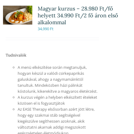
Magyar kurzus – 28.980 Ft/fő
helyett 34.990 Ft/2 fő áron első
alkalommal
34,990
Ft
Tudnivalók
A menü elkészítése során megtanuljuk,
hogyan készül a valódi csirkepaprikás
galuskával, ahogy a nagymamáinktól
tanultuk. Mindeközben házi pálinkát
kóstolunk, kikerekítve a magyaros életérzést.
A kurzus végén a helyben elkészített ételeket
közösen el is fogyasztjátok
Az EASE Therapy elsősorban azért jött létre,
hogy egy szakmai stáb segítségével
kiegészülve segíthessen azoknak, akik
változtatni akarnak addigi megszokott
egészségtelen életmódjukon.