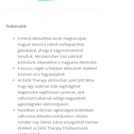
Tudnivalók
A menü elkészítése során megtanuljuk,
hogyan készül a valódi csirkepaprikás
galuskával, ahogy a nagymamáinktól
tanultuk. Mindeközben házi pálinkát
kóstolunk, kikerekítve a magyaros életérzést.
A kurzus végén a helyben elkészített ételeket
közösen el is fogyasztjátok
Az EASE Therapy elsősorban azért jött létre,
hogy egy szakmai stáb segítségével
kiegészülve segíthessen azoknak, akik
változtatni akarnak addigi megszokott
egészségtelen életmódjukon.
Kezedben a döntés: egészséged érdekében
változtass étkezési szokásaidon, készíts
minden nap ízletes, káros anyagoktól mentes
ételeket az EASE Therapy Főzőkurzusok
segítségével!