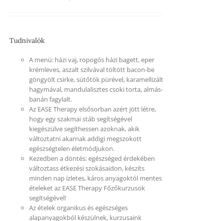
Tudnivalók
A menü: házi vaj, ropogós házi bagett, eper
krémleves, aszalt szilvával töltött bacon-be
göngyölt csirke, sütőtök pürével, karamellizált
hagymával, mandulalisztes csoki torta, almás-
banán fagylalt.
Az EASE Therapy elsősorban azért jött létre,
hogy egy szakmai stáb segítségével
kiegészülve segíthessen azoknak, akik
változtatni akarnak addigi megszokott
egészségtelen életmódjukon.
Kezedben a döntés: egészséged érdekében
változtass étkezési szokásaidon, készíts
minden nap ízletes, káros anyagoktól mentes
ételeket az EASE Therapy Főzőkurzusok
segítségével!
Az ételek organikus és egészséges
alapanyagokból készülnek, kurzusaink