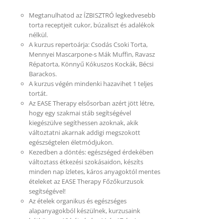
Megtanulhatod az ÍZBISZTRÓ legkedvesebb
torta receptjeit cukor, búzaliszt és adalékok
nélkül.
A kurzus repertoárja: Csodás Csoki Torta,
Mennyei Mascarpone-s Mák Muffin, Ravasz
Répatorta, Könnyű Kókuszos Kockák, Bécsi
Barackos.
A kurzus végén mindenki hazavihet 1 teljes
tortát.
Az EASE Therapy elsősorban azért jött létre,
hogy egy szakmai stáb segítségével
kiegészülve segíthessen azoknak, akik
változtatni akarnak addigi megszokott
egészségtelen életmódjukon.
Kezedben a döntés: egészséged érdekében
változtass étkezési szokásaidon, készíts
minden nap ízletes, káros anyagoktól mentes
ételeket az EASE Therapy Főzőkurzusok
segítségével!
Az ételek organikus és egészséges
alapanyagokból készülnek, kurzusaink