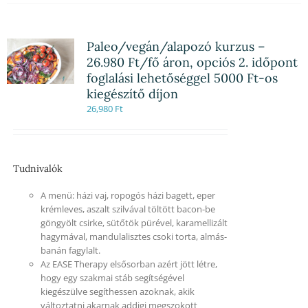
Paleo/vegán/alapozó kurzus –
26.980 Ft/fő áron, opciós 2. időpont
foglalási lehetőséggel 5000 Ft-os
kiegészítő díjon
26,980
Ft
Tudnivalók
A menü: házi vaj, ropogós házi bagett, eper
krémleves, aszalt szilvával töltött bacon-be
göngyölt csirke, sütőtök pürével, karamellizált
hagymával, mandulalisztes csoki torta, almás-
banán fagylalt.
Az EASE Therapy elsősorban azért jött létre,
hogy egy szakmai stáb segítségével
kiegészülve segíthessen azoknak, akik
változtatni akarnak addigi megszokott