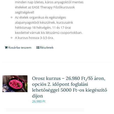
minden nap ízletes, káros anyagoktól mentes
ételeket az EASE Therapy Főzőkurzusok
segítségével!
Az ételek organikus és egészséges
alapanyagokból készülnek, kurzusaink
hétköznap 18 hétvégén, 11 és 17 órai
kezdettel várnak kis létszámú csoportokban.
A kurzus hossza 3-3,5 óra.
Kosárba teszem
Részletek
Orosz kurzus – 26.980 Ft/fő áron,
opciós 2. időpont foglalási
lehetőséggel 5000 Ft-os kiegészítő
díjon
26,980
Ft