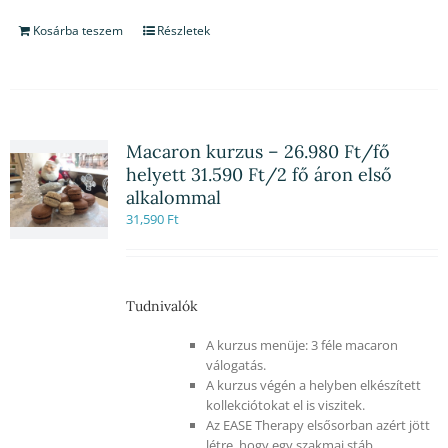
Kosárba teszem
Részletek
Macaron kurzus – 26.980 Ft/fő
helyett 31.590 Ft/2 fő áron első
alkalommal
31,590
Ft
Tudnivalók
A kurzus menüje: 3 féle macaron
válogatás.
A kurzus végén a helyben elkészített
kollekciótokat el is viszitek.
Az EASE Therapy elsősorban azért jött
létre, hogy egy szakmai stáb