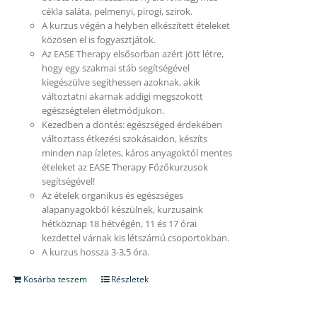
cékla saláta, pelmenyi, pirogi, szirok.
A kurzus végén a helyben elkészített ételeket
közösen el is fogyasztjátok.
Az EASE Therapy elsősorban azért jött létre,
hogy egy szakmai stáb segítségével
kiegészülve segíthessen azoknak, akik
változtatni akarnak addigi megszokott
egészségtelen életmódjukon.
Kezedben a döntés: egészséged érdekében
változtass étkezési szokásaidon, készíts
minden nap ízletes, káros anyagoktól mentes
ételeket az EASE Therapy Főzőkurzusok
segítségével!
Az ételek organikus és egészséges
alapanyagokból készülnek, kurzusaink
hétköznap 18 hétvégén, 11 és 17 órai
kezdettel várnak kis létszámú csoportokban.
A kurzus hossza 3-3,5 óra.
Kosárba teszem
Részletek