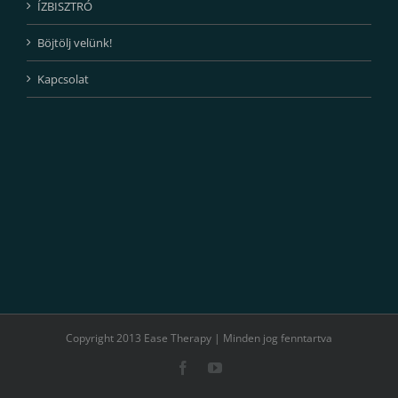
ÍZBISZTRÓ
Böjtölj velünk!
Kapcsolat
Copyright 2013 Ease Therapy | Minden jog fenntartva
Facebook
YouTube