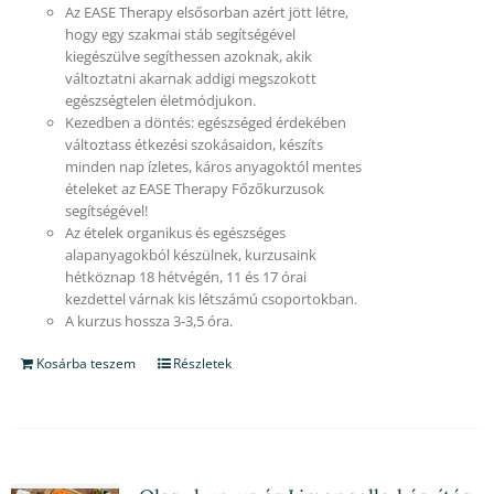
Az EASE Therapy elsősorban azért jött létre,
hogy egy szakmai stáb segítségével
kiegészülve segíthessen azoknak, akik
változtatni akarnak addigi megszokott
egészségtelen életmódjukon.
Kezedben a döntés: egészséged érdekében
változtass étkezési szokásaidon, készíts
minden nap ízletes, káros anyagoktól mentes
ételeket az EASE Therapy Főzőkurzusok
segítségével!
Az ételek organikus és egészséges
alapanyagokból készülnek, kurzusaink
hétköznap 18 hétvégén, 11 és 17 órai
kezdettel várnak kis létszámú csoportokban.
A kurzus hossza 3-3,5 óra.
Kosárba teszem
Részletek