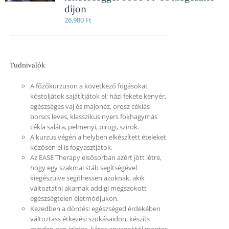
díjon
26,980
Ft
Tudnivalók
A főzőkurzuson a következő fogásokat
kóstoljátok sajátítjátok el: házi fekete kenyér,
egészséges vaj és majonéz, orosz céklás
borscs leves, klasszikus nyers fokhagymás
cékla saláta, pelmenyi, pirogi, szirok.
A kurzus végén a helyben elkészített ételeket
közösen el is fogyasztjátok.
Az EASE Therapy elsősorban azért jött létre,
hogy egy szakmai stáb segítségével
kiegészülve segíthessen azoknak, akik
változtatni akarnak addigi megszokott
egészségtelen életmódjukon.
Kezedben a döntés: egészséged érdekében
változtass étkezési szokásaidon, készíts
minden nap ízletes, káros anyagoktól mentes