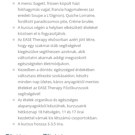
A menü: bagett, frissen köpült házi
fokhagymás vajjal, francia hagymaleves (az
eredeti Soupe a L’Oignon), Quiche Lorraine,
fordított paradicsomos pite, Créme brulée.
A kurzus végén a helyben elkészített ételeket
közösen el is fogyasztjátok.
Az EASE Therapy elsősorban azért jött létre,
hogy egy szakmai stáb segítségével
kiegészülve segíthessen azoknak, akik
változtatni akarnak addigi megszokott
egészségtelen életmódjukon.
Kezedben a döntés: egészséged érdekében
változtass étkezési szokásaidon, készíts
minden nap ízletes, káros anyagoktól mentes
ételeket az EASE Therapy Főzőkurzusok
segítségével!
Az ételek organikus és egészséges
alapanyagokból készülnek, kurzusaink
hétköznap 18 hétvégén, 11 és 17 órai
kezdettel várnak kis létszámú csoportokban.
A kurzus hossza 3-3,5 óra.