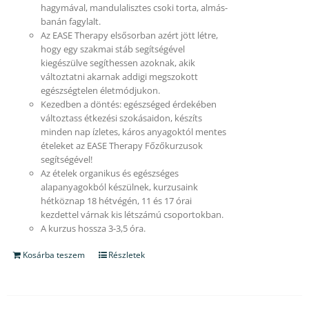
hagymával, mandulalisztes csoki torta, almás-
banán fagylalt.
Az EASE Therapy elsősorban azért jött létre,
hogy egy szakmai stáb segítségével
kiegészülve segíthessen azoknak, akik
változtatni akarnak addigi megszokott
egészségtelen életmódjukon.
Kezedben a döntés: egészséged érdekében
változtass étkezési szokásaidon, készíts
minden nap ízletes, káros anyagoktól mentes
ételeket az EASE Therapy Főzőkurzusok
segítségével!
Az ételek organikus és egészséges
alapanyagokból készülnek, kurzusaink
hétköznap 18 hétvégén, 11 és 17 órai
kezdettel várnak kis létszámú csoportokban.
A kurzus hossza 3-3,5 óra.
Kosárba teszem
Részletek