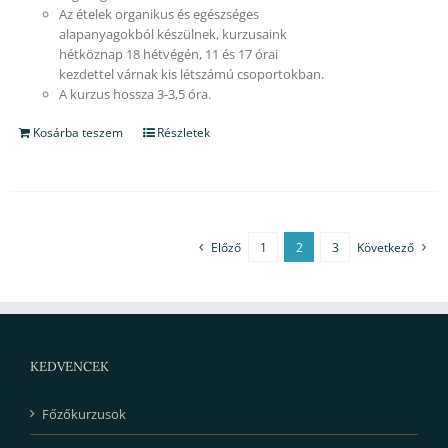
Az ételek organikus és egészséges
alapanyagokból készülnek, kurzusaink
hétköznap 18 hétvégén, 11 és 17 órai
kezdettel várnak kis létszámú csoportokban.
A kurzus hossza 3-3,5 óra.
Kosárba teszem
Részletek
Előző
1
2
3
Következő
KEDVENCEK
Főzőkurzusok