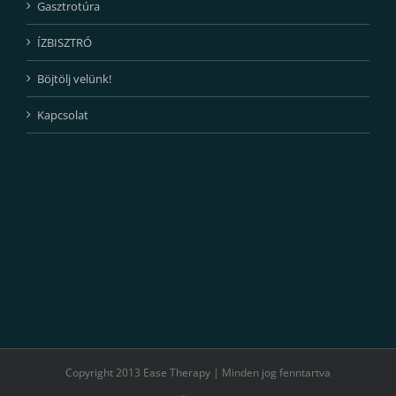
Gasztrotúra
ÍZBISZTRÓ
Böjtölj velünk!
Kapcsolat
Copyright 2013 Ease Therapy | Minden jog fenntartva