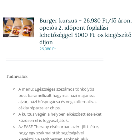
Burger kurzus – 26.980 Ft/fő áron,
opciós 2. időpont foglalási
lehetőséggel 5000 Ft-os kiegészítő
díjon
26,980
Ft
Tudnivalók
A menü: Egészséges szezámos tönkölyös
buci, karamellizált hagyma, házi majonéz,
ajvár, házi húspogácsa és vega alternatíva,
cékla/répa/zeller chips.
A kurzus végén a helyben elkészített ételeket
közösen el is fogyasztjátok.
Az EASE Therapy elsősorban azért jött létre,
hogy egy szakmai stáb segítségével
kiegészülve segíthessen azoknak, akik