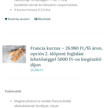
kezdettel várnak kis létszámú csoportokban.
A kurzus hossza 3-3,5 óra.
Kosárba teszem
Részletek
Francia kurzus – 26.980 Ft/fő áron,
opciós 2. időpont foglalási
lehetőséggel 5000 Ft-os kiegészítő
díjon
26,980
Ft
Tudnivalók
Megtanulhatod az eredeti francia ételek
elkészítésének fortélyait, titkait.