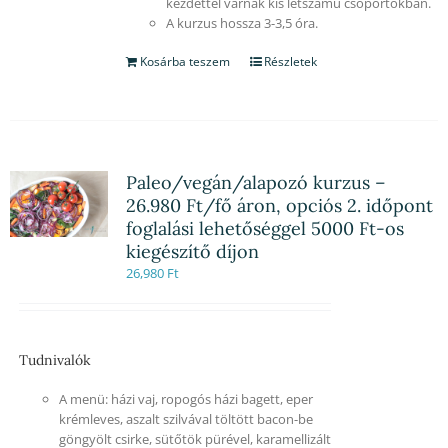
kezdettel várnak kis létszámú csoportokban.
A kurzus hossza 3-3,5 óra.
Kosárba teszem
Részletek
Paleo/vegán/alapozó kurzus –
26.980 Ft/fő áron, opciós 2. időpont
foglalási lehetőséggel 5000 Ft-os
kiegészítő díjon
26,980
Ft
Tudnivalók
A menü: házi vaj, ropogós házi bagett, eper
krémleves, aszalt szilvával töltött bacon-be
göngyölt csirke, sütőtök pürével, karamellizált