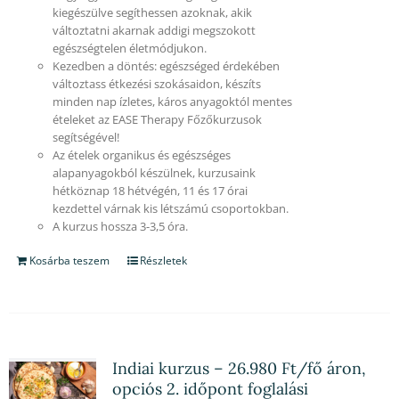
kiegészülve segíthessen azoknak, akik
változtatni akarnak addigi megszokott
egészségtelen életmódjukon.
Kezedben a döntés: egészséged érdekében
változtass étkezési szokásaidon, készíts
minden nap ízletes, káros anyagoktól mentes
ételeket az EASE Therapy Főzőkurzusok
segítségével!
Az ételek organikus és egészséges
alapanyagokból készülnek, kurzusaink
hétköznap 18 hétvégén, 11 és 17 órai
kezdettel várnak kis létszámú csoportokban.
A kurzus hossza 3-3,5 óra.
Kosárba teszem
Részletek
Indiai kurzus – 26.980 Ft/fő áron,
opciós 2. időpont foglalási