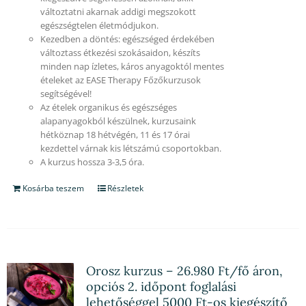
változtatni akarnak addigi megszokott
egészségtelen életmódjukon.
Kezedben a döntés: egészséged érdekében
változtass étkezési szokásaidon, készíts
minden nap ízletes, káros anyagoktól mentes
ételeket az EASE Therapy Főzőkurzusok
segítségével!
Az ételek organikus és egészséges
alapanyagokból készülnek, kurzusaink
hétköznap 18 hétvégén, 11 és 17 órai
kezdettel várnak kis létszámú csoportokban.
A kurzus hossza 3-3,5 óra.
Kosárba teszem
Részletek
Orosz kurzus – 26.980 Ft/fő áron,
opciós 2. időpont foglalási
lehetőséggel 5000 Ft-os kiegészítő