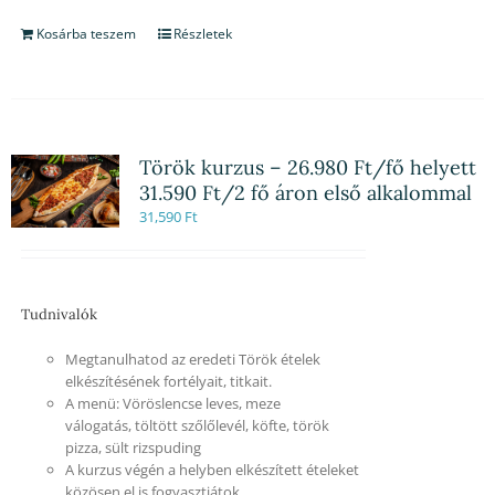
Kosárba teszem
Részletek
Török kurzus – 26.980 Ft/fő helyett
31.590 Ft/2 fő áron első alkalommal
31,590
Ft
Tudnivalók
Megtanulhatod az eredeti Török ételek
elkészítésének fortélyait, titkait.
A menü: Vöröslencse leves, meze
válogatás, töltött szőlőlevél, köfte, török
pizza, sült rizspuding
A kurzus végén a helyben elkészített ételeket
közösen el is fogyasztjátok.