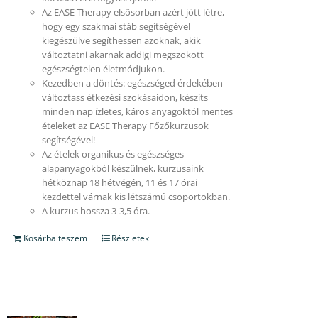
Az EASE Therapy elsősorban azért jött létre,
hogy egy szakmai stáb segítségével
kiegészülve segíthessen azoknak, akik
változtatni akarnak addigi megszokott
egészségtelen életmódjukon.
Kezedben a döntés: egészséged érdekében
változtass étkezési szokásaidon, készíts
minden nap ízletes, káros anyagoktól mentes
ételeket az EASE Therapy Főzőkurzusok
segítségével!
Az ételek organikus és egészséges
alapanyagokból készülnek, kurzusaink
hétköznap 18 hétvégén, 11 és 17 órai
kezdettel várnak kis létszámú csoportokban.
A kurzus hossza 3-3,5 óra.
Kosárba teszem
Részletek