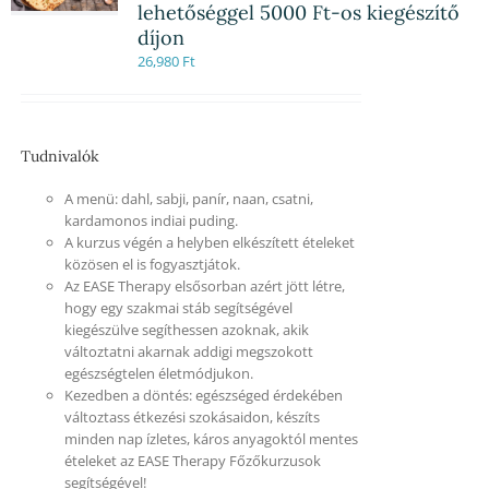
lehetőséggel 5000 Ft-os kiegészítő
díjon
26,980
Ft
Tudnivalók
A menü: dahl, sabji, panír, naan, csatni,
kardamonos indiai puding.
A kurzus végén a helyben elkészített ételeket
közösen el is fogyasztjátok.
Az EASE Therapy elsősorban azért jött létre,
hogy egy szakmai stáb segítségével
kiegészülve segíthessen azoknak, akik
változtatni akarnak addigi megszokott
egészségtelen életmódjukon.
Kezedben a döntés: egészséged érdekében
változtass étkezési szokásaidon, készíts
minden nap ízletes, káros anyagoktól mentes
ételeket az EASE Therapy Főzőkurzusok
segítségével!