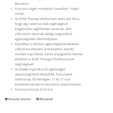
Barackos.
A kurzus végén mindenki hazavihet 1 teljes
tortát.
Az EASE Therapy elsősorban azért jött létre,
hogy egy szakmai stáb segítségével
kiegészülve segíthessen azoknak, akik
változtatni akarnak addigi megszokott
egészségtelen életmódjukon.
Kezedben a döntés: egészséged érdekében
változtass étkezési szokásaidon, készíts
minden nap ízletes, káros anyagoktól mentes
ételeket az EASE Therapy Főzőkurzusok
segítségével!
Az ételek organikus és egészséges
alapanyagokból készülnek, kurzusaink
hétköznap 18 hétvégén, 11 és 17 órai
kezdettel várnak kis létszámú csoportokban.
A kurzus hossza 3-3,5 óra.
Kosárba teszem
Részletek