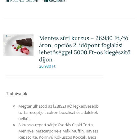
Kosárba teszem
Részletek
Mentes süti kurzus – 26.980 Ft/fő
áron, opciós 2. időpont foglalási
lehetőséggel 5000 Ft-os kiegészítő
díjon
26,980
Ft
Tudnivalók
Megtanulhatod az ÍZBISZTRÓ legkedvesebb
torta receptjeit cukor, búzaliszt és adalékok
nélkül.
A kurzus repertoárja: Csodás Csoki Torta,
Mennyei Mascarpone-s Mák Muffin, Ravasz
Répatorta, Könnyű Kókuszos Kockák, Bécsi