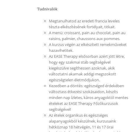
Tudnivalók
Megtanulhatod az eredeti francia leveles
tészta elkészítésének fortélyait, titkait.
A menü: croissant, pain au chocolat, pain au
raisins, palmier, chaussons aux pommes.
A kurzus végén az elkészített remekműveket
hazavihetitek.
Az EASE Therapy elsősorban azért jött létre,
hogy egy szakmai stáb segítségével
kiegészülve segíthessen azoknak, akik
változtatni akarnak addigi megszokott
egészségtelen életmódjukon.
Kezedben a döntés: egészséged érdekében
változtass étkezési szokásaidon, készíts
minden nap ízletes, káros anyagoktól mentes
ételeket az EASE Therapy Főzőkurzusok
segítségével!
Az ételek organikus és egészséges
alapanyagokból készülnek, kurzusaink
hétköznap 18 hétvégén, 11 és 17 órai