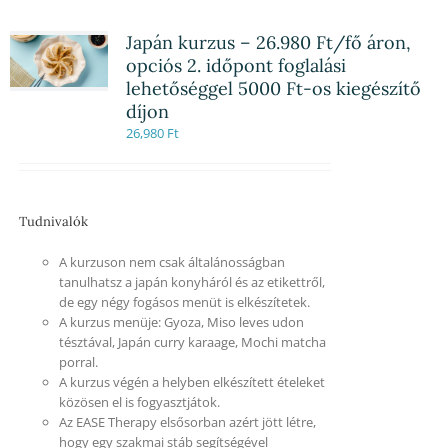
Japán kurzus – 26.980 Ft/fő áron,
opciós 2. időpont foglalási
lehetőséggel 5000 Ft-os kiegészítő
díjon
26,980
Ft
Tudnivalók
A kurzuson nem csak általánosságban
tanulhatsz a japán konyháról és az etikettről,
de egy négy fogásos menüt is elkészítetek.
A kurzus menüje: Gyoza, Miso leves udon
tésztával, Japán curry karaage, Mochi matcha
porral.
A kurzus végén a helyben elkészített ételeket
közösen el is fogyasztjátok.
Az EASE Therapy elsősorban azért jött létre,
hogy egy szakmai stáb segítségével