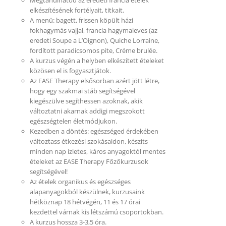
elkészítésének fortélyait, titkait.
A menü: bagett, frissen köpült házi
fokhagymás vajjal, francia hagymaleves (az
eredeti Soupe a L’Oignon), Quiche Lorraine,
fordított paradicsomos pite, Créme brulée.
A kurzus végén a helyben elkészített ételeket
közösen el is fogyasztjátok.
Az EASE Therapy elsősorban azért jött létre,
hogy egy szakmai stáb segítségével
kiegészülve segíthessen azoknak, akik
változtatni akarnak addigi megszokott
egészségtelen életmódjukon.
Kezedben a döntés: egészséged érdekében
változtass étkezési szokásaidon, készíts
minden nap ízletes, káros anyagoktól mentes
ételeket az EASE Therapy Főzőkurzusok
segítségével!
Az ételek organikus és egészséges
alapanyagokból készülnek, kurzusaink
hétköznap 18 hétvégén, 11 és 17 órai
kezdettel várnak kis létszámú csoportokban.
A kurzus hossza 3-3,5 óra.