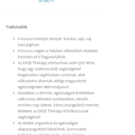
26,980
Ft
Tudnivalók
A kurzus menüje: kenyér, kovász, sajt, vaj,
házi joghurt.
A kurzus végén a helyben elkészített ételeket
közösen el is fogyasztjátok.
Az EASE Therapy elsősorban azért jött létre,
hogy egy szakmai stáb segítségével
kiegészülve segíthessen azoknak, akik
változtatni akarnak addigi megszokott
egészségtelen életmódjukon.
Kezedben a döntés: egészséged érdekében
változtass étkezési szokásaidon, készíts
minden nap ízletes, káros anyagoktól mentes
ételeket az EASE Therapy Főzőkurzusok
segítségével!
Az ételek organikus és egészséges
alapanyagokból készülnek, kurzusaink
hétköznap 18 hétvégén, 11 és 17 órai