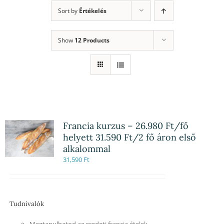
Sort by
Értékelés
Show
12 Products
Francia kurzus – 26.980 Ft/fő
helyett 31.590 Ft/2 fő áron első
alkalommal
31,590
Ft
Tudnivalók
Megtanulhatod az eredeti francia ételek