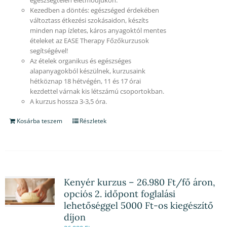
Kezedben a döntés: egészséged érdekében
változtass étkezési szokásaidon, készíts
minden nap ízletes, káros anyagoktól mentes
ételeket az EASE Therapy Főzőkurzusok
segítségével!
Az ételek organikus és egészséges
alapanyagokból készülnek, kurzusaink
hétköznap 18 hétvégén, 11 és 17 órai
kezdettel várnak kis létszámú csoportokban.
A kurzus hossza 3-3,5 óra.
Kosárba teszem
Részletek
Kenyér kurzus – 26.980 Ft/fő áron,
opciós 2. időpont foglalási
lehetőséggel 5000 Ft-os kiegészítő
díjon