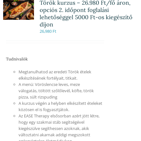
Török kurzus – 26.980 Ft/fő áron,
opciós 2. időpont foglalási
lehetőséggel 5000 Ft-os kiegészítő
díjon
26,980
Ft
Tudnivalók
Megtanulhatod az eredeti Török ételek
elkészítésének fortélyait, titkait.
A menü: Vöröslencse leves, meze
válogatás, töltött szőlőlevél, köfte, török
pizza, sült rizspuding
A kurzus végén a helyben elkészített ételeket
közösen el is fogyasztjátok.
Az EASE Therapy elsősorban azért jött létre,
hogy egy szakmai stáb segítségével
kiegészülve segíthessen azoknak, akik
változtatni akarnak addigi megszokott
egészségtelen életmódjukon.